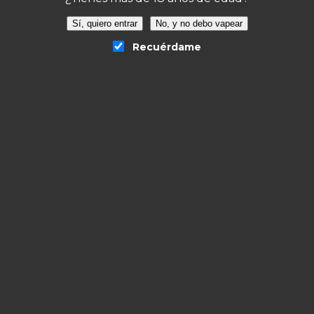
Sí, quiero entrar
No, y no debo vapear
Recuérdame
Jaque Vape
Tiendas especializadas en vapeo, CBD y
acompañamiento para dejar de fumar.