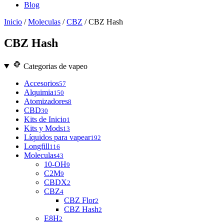
Blog
Inicio
/
Moleculas
/
CBZ
/ CBZ Hash
CBZ Hash
Categorias de vapeo
Accesorios
57
Alquimia
150
Atomizadores
8
CBD
30
Kits de Inicio
1
Kits y Mods
13
Líquidos para vapear
192
Longfill
116
Moleculas
43
10-OH
9
C2M
9
CBDX
2
CBZ
4
CBZ Flor
2
CBZ Hash
2
E8H
2