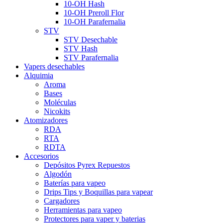
10-OH Hash
10-OH Preroll Flor
10-OH Parafernalia
STV
STV Desechable
STV Hash
STV Parafernalia
Vapers desechables
Alquimia
Aroma
Bases
Moléculas
Nicokits
Atomizadores
RDA
RTA
RDTA
Accesorios
Depósitos Pyrex Repuestos
Algodón
Baterías para vapeo
Drips Tips y Boquillas para vapear
Cargadores
Herramientas para vapeo
Protectores para vaper y baterias