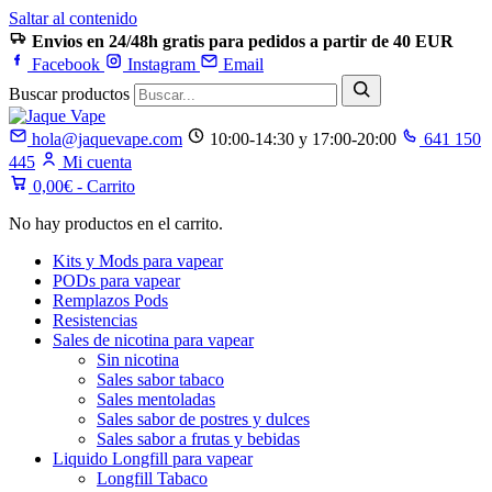
Saltar al contenido
Envios en 24/48h gratis para pedidos a partir de 40 EUR
Facebook
Instagram
Email
Buscar productos
hola@jaquevape.com
10:00-14:30 y 17:00-20:00
641 150
445
Mi cuenta
0,00
€
- Carrito
No hay productos en el carrito.
Kits y Mods para vapear
PODs para vapear
Remplazos Pods
Resistencias
Sales de nicotina para vapear
Sin nicotina
Sales sabor tabaco
Sales mentoladas
Sales sabor de postres y dulces
Sales sabor a frutas y bebidas
Liquido Longfill para vapear
Longfill Tabaco