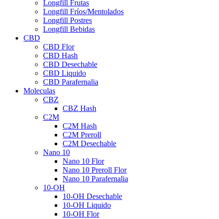
Longfill Frutas
Longfill Fríos/Mentolados
Longfill Postres
Longfill Bebidas
CBD
CBD Flor
CBD Hash
CBD Desechable
CBD Liquido
CBD Parafernalia
Moleculas
CBZ
CBZ Hash
C2M
C2M Hash
C2M Preroll
C2M Desechable
Nano 10
Nano 10 Flor
Nano 10 Preroll Flor
Nano 10 Parafernalia
10-OH
10-OH Desechable
10-OH Liquido
10-OH Flor