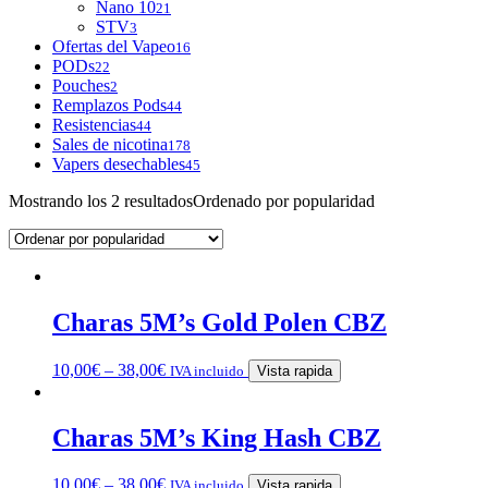
Nano 10
21
STV
3
Ofertas del Vapeo
16
PODs
22
Pouches
2
Remplazos Pods
44
Resistencias
44
Sales de nicotina
178
Vapers desechables
45
Mostrando los 2 resultados
Ordenado por popularidad
Charas 5M’s Gold Polen CBZ
10,00
€
–
38,00
€
IVA incluido
Vista rapida
Charas 5M’s King Hash CBZ
10,00
€
–
38,00
€
IVA incluido
Vista rapida