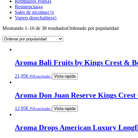
Remplazos Pods
44
Resistencias
44
Sales de nicotina
178
Vapers desechables
45
Mostrando 1–16 de 38 resultados
Ordenado por popularidad
Aroma Bali Fruits by Kings Crest & 
21,95
€
IVA incluido
Vista rapida
Aroma Don Juan Reserve Kings Crest 
12,95
€
IVA incluido
Vista rapida
Aroma Drops American Luxury Longfi