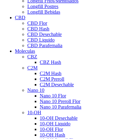
Longfill Fríos/Mentolados
Longfill Postres
Longfill Bebidas
CBD
CBD Flor
CBD Hash
CBD Desechable
CBD Liquido
CBD Parafernalia
Moleculas
CBZ
CBZ Hash
C2M
C2M Hash
C2M Preroll
C2M Desechable
Nano 10
Nano 10 Flor
Nano 10 Preroll Flor
Nano 10 Parafernalia
10-OH
10-OH Desechable
10-OH Liquido
10-OH Flor
10-OH Hash