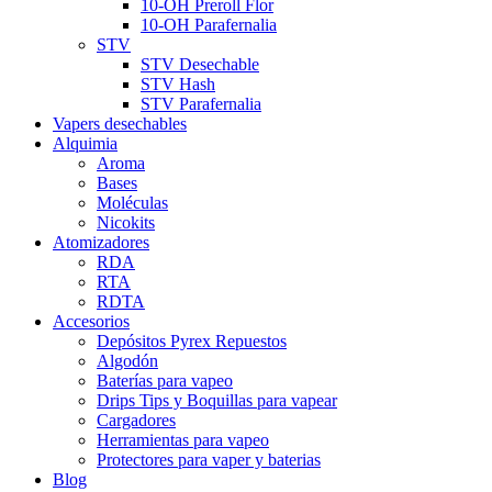
10-OH Preroll Flor
10-OH Parafernalia
STV
STV Desechable
STV Hash
STV Parafernalia
Vapers desechables
Alquimia
Aroma
Bases
Moléculas
Nicokits
Atomizadores
RDA
RTA
RDTA
Accesorios
Depósitos Pyrex Repuestos
Algodón
Baterías para vapeo
Drips Tips y Boquillas para vapear
Cargadores
Herramientas para vapeo
Protectores para vaper y baterias
Blog