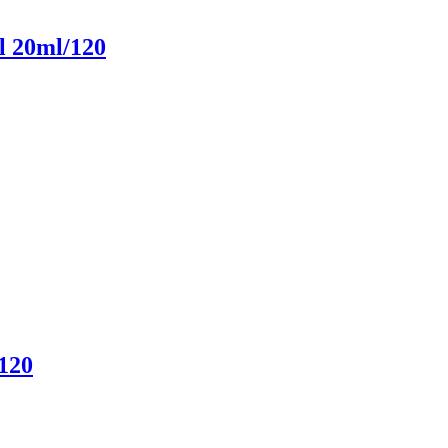
l 20ml/120
120