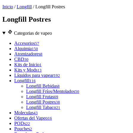
Inicio
/
Longfill
/ Longfill Postres
Longfill Postres
Categorias de vapeo
Accesorios
57
Alquimia
150
Atomizadores
8
CBD
30
Kits de Inicio
1
Kits y Mods
13
Líquidos para vapear
192
Longfill
116
Longfill Bebidas
8
Longfill Fríos/Mentolados
50
Longfill Frutas
69
Longfill Postres
38
Longfill Tabaco
21
Moleculas
43
Ofertas del Vapeo
16
PODs
22
Pouches
2