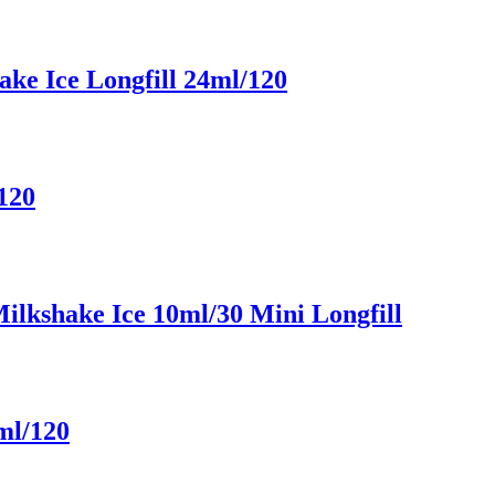
e Ice Longfill 24ml/120
120
lkshake Ice 10ml/30 Mini Longfill
ml/120