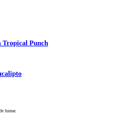
n Tropical Punch
ucalipto
de fumar.