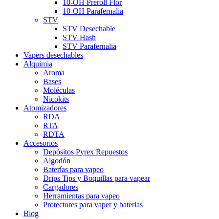
10-OH Preroll Flor
10-OH Parafernalia
STV
STV Desechable
STV Hash
STV Parafernalia
Vapers desechables
Alquimia
Aroma
Bases
Moléculas
Nicokits
Atomizadores
RDA
RTA
RDTA
Accesorios
Depósitos Pyrex Repuestos
Algodón
Baterías para vapeo
Drips Tips y Boquillas para vapear
Cargadores
Herramientas para vapeo
Protectores para vaper y baterias
Blog