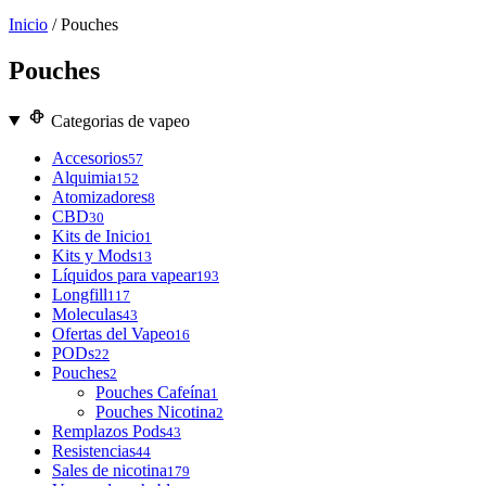
Inicio
/ Pouches
Pouches
Categorias de vapeo
Accesorios
57
Alquimia
152
Atomizadores
8
CBD
30
Kits de Inicio
1
Kits y Mods
13
Líquidos para vapear
193
Longfill
117
Moleculas
43
Ofertas del Vapeo
16
PODs
22
Pouches
2
Pouches Cafeína
1
Pouches Nicotina
2
Remplazos Pods
43
Resistencias
44
Sales de nicotina
179