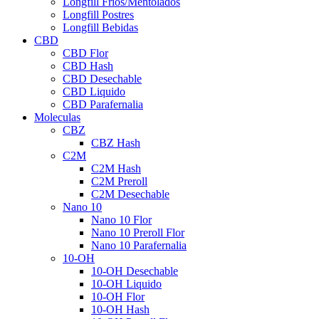
Longfill Fríos/Mentolados
Longfill Postres
Longfill Bebidas
CBD
CBD Flor
CBD Hash
CBD Desechable
CBD Liquido
CBD Parafernalia
Moleculas
CBZ
CBZ Hash
C2M
C2M Hash
C2M Preroll
C2M Desechable
Nano 10
Nano 10 Flor
Nano 10 Preroll Flor
Nano 10 Parafernalia
10-OH
10-OH Desechable
10-OH Liquido
10-OH Flor
10-OH Hash