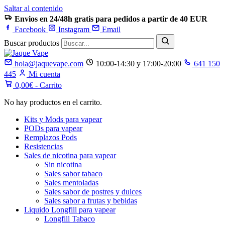
Saltar al contenido
Envios en 24/48h gratis para pedidos a partir de 40 EUR
Facebook
Instagram
Email
Buscar productos
hola@jaquevape.com
10:00-14:30 y 17:00-20:00
641 150
445
Mi cuenta
0,00
€
- Carrito
No hay productos en el carrito.
Kits y Mods para vapear
PODs para vapear
Remplazos Pods
Resistencias
Sales de nicotina para vapear
Sin nicotina
Sales sabor tabaco
Sales mentoladas
Sales sabor de postres y dulces
Sales sabor a frutas y bebidas
Liquido Longfill para vapear
Longfill Tabaco