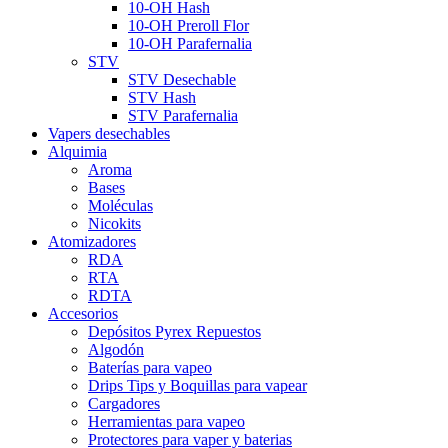
10-OH Hash
10-OH Preroll Flor
10-OH Parafernalia
STV
STV Desechable
STV Hash
STV Parafernalia
Vapers desechables
Alquimia
Aroma
Bases
Moléculas
Nicokits
Atomizadores
RDA
RTA
RDTA
Accesorios
Depósitos Pyrex Repuestos
Algodón
Baterías para vapeo
Drips Tips y Boquillas para vapear
Cargadores
Herramientas para vapeo
Protectores para vaper y baterias