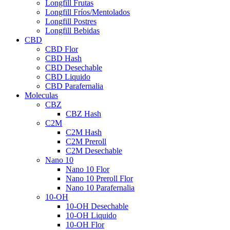
Longfill Frutas
Longfill Fríos/Mentolados
Longfill Postres
Longfill Bebidas
CBD
CBD Flor
CBD Hash
CBD Desechable
CBD Liquido
CBD Parafernalia
Moleculas
CBZ
CBZ Hash
C2M
C2M Hash
C2M Preroll
C2M Desechable
Nano 10
Nano 10 Flor
Nano 10 Preroll Flor
Nano 10 Parafernalia
10-OH
10-OH Desechable
10-OH Liquido
10-OH Flor