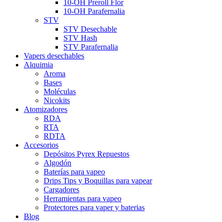
10-OH Preroll Flor
10-OH Parafernalia
STV
STV Desechable
STV Hash
STV Parafernalia
Vapers desechables
Alquimia
Aroma
Bases
Moléculas
Nicokits
Atomizadores
RDA
RTA
RDTA
Accesorios
Depósitos Pyrex Repuestos
Algodón
Baterías para vapeo
Drips Tips y Boquillas para vapear
Cargadores
Herramientas para vapeo
Protectores para vaper y baterias
Blog