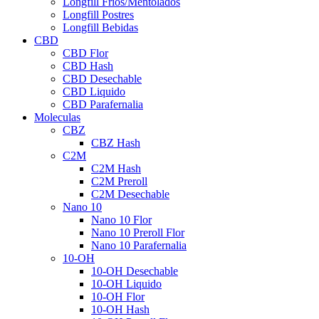
Longfill Fríos/Mentolados
Longfill Postres
Longfill Bebidas
CBD
CBD Flor
CBD Hash
CBD Desechable
CBD Liquido
CBD Parafernalia
Moleculas
CBZ
CBZ Hash
C2M
C2M Hash
C2M Preroll
C2M Desechable
Nano 10
Nano 10 Flor
Nano 10 Preroll Flor
Nano 10 Parafernalia
10-OH
10-OH Desechable
10-OH Liquido
10-OH Flor
10-OH Hash