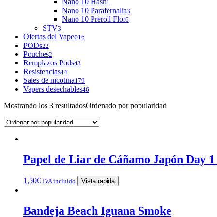
Nano 10 Hash
1
Nano 10 Parafernalia
3
Nano 10 Preroll Flor
6
STV
3
Ofertas del Vapeo
16
PODs
22
Pouches
2
Remplazos Pods
43
Resistencias
44
Sales de nicotina
179
Vapers desechables
46
Mostrando los 3 resultados
Ordenado por popularidad
Papel de Liar de Cáñamo Japón Day 1 1
1,50
€
IVA incluido
Vista rapida
Bandeja Beach Iguana Smoke