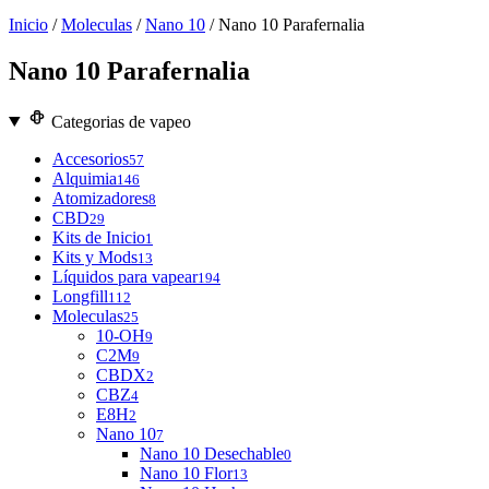
Inicio
/
Moleculas
/
Nano 10
/ Nano 10 Parafernalia
Nano 10 Parafernalia
Categorias de vapeo
Accesorios
57
Alquimia
146
Atomizadores
8
CBD
29
Kits de Inicio
1
Kits y Mods
13
Líquidos para vapear
194
Longfill
112
Moleculas
25
10-OH
9
C2M
9
CBDX
2
CBZ
4
E8H
2
Nano 10
7
Nano 10 Desechable
0
Nano 10 Flor
13