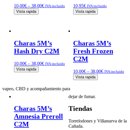
10,00
€
–
38,00
€
10,95
€
IVA incluido
IVA incluido
Vista rapida
Vista rapida
Charas 5M’s
Charas 5M’s
Hash Dry C2M
Fresh Frozen
C2M
10,00
€
–
38,00
€
IVA incluido
Vista rapida
10,00
€
–
38,00
€
IVA incluido
Vista rapida
vapeo, CBD y acompañamiento para
dejar de fumar.
Charas 5M’s
Tiendas
Amnesia Preroll
Torrelodones y Villanueva de la
C2M
Cañada.