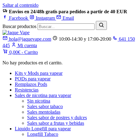
Saltar al contenido
Envios en 24/48h gratis para pedidos a partir de 40 EUR
Facebook
Instagram
Email
Buscar productos
hola@jaquevape.com
10:00-14:30 y 17:00-20:00
641 150
445
Mi cuenta
0,00
€
- Carrito
No hay productos en el carrito.
Kits y Mods para vapear
PODs para vapear
Remplazos Pods
Resistencias
Sales de nicotina para vapear
Sin nicotina
Sales sabor tabaco
Sales mentoladas
Sales sabor de postres y dulces
Sales sabor a frutas y bebidas
Liquido Longfill para vapear
Longfill Tabaco