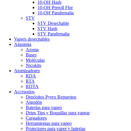
10-OH Hash
10-OH Preroll Flor
10-OH Parafernalia
STV
STV Desechable
STV Hash
STV Parafernalia
Vapers desechables
Alquimia
Aroma
Bases
Moléculas
Nicokits
Atomizadores
RDA
RTA
RDTA
Accesorios
Depósitos Pyrex Repuestos
Algodón
Baterías para vapeo
Drips Tips y Boquillas para vapear
Cargadores
Herramientas para vapeo
Protectores para vaper y baterias