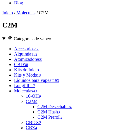
Blog
Inicio
/
Moleculas
/ C2M
C2M
Categorias de vapeo
Accesorios
57
Alquimia
152
Atomizadores
8
CBD
30
Kits de Inicio
1
Kits y Mods
13
Líquidos para vapear
193
Longfill
117
Moleculas
43
10-OH
9
C2M
9
C2M Desechable
4
C2M Hash
3
C2M Preroll
2
CBDX
2
CBZ
4