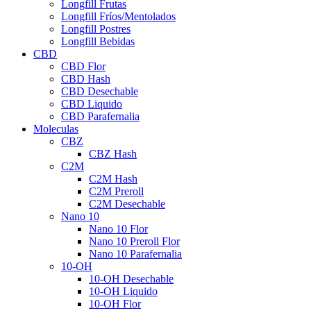
Longfill Frutas
Longfill Fríos/Mentolados
Longfill Postres
Longfill Bebidas
CBD
CBD Flor
CBD Hash
CBD Desechable
CBD Liquido
CBD Parafernalia
Moleculas
CBZ
CBZ Hash
C2M
C2M Hash
C2M Preroll
C2M Desechable
Nano 10
Nano 10 Flor
Nano 10 Preroll Flor
Nano 10 Parafernalia
10-OH
10-OH Desechable
10-OH Liquido
10-OH Flor