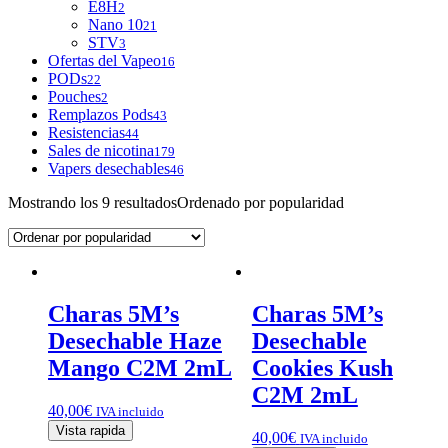
E8H
2
Nano 10
21
STV
3
Ofertas del Vapeo
16
PODs
22
Pouches
2
Remplazos Pods
43
Resistencias
44
Sales de nicotina
179
Vapers desechables
46
Mostrando los 9 resultados
Ordenado por popularidad
Charas 5M’s
Charas 5M’s
Desechable Haze
Desechable
Mango C2M 2mL
Cookies Kush
C2M 2mL
40,00
€
IVA incluido
Vista rapida
40,00
€
IVA incluido