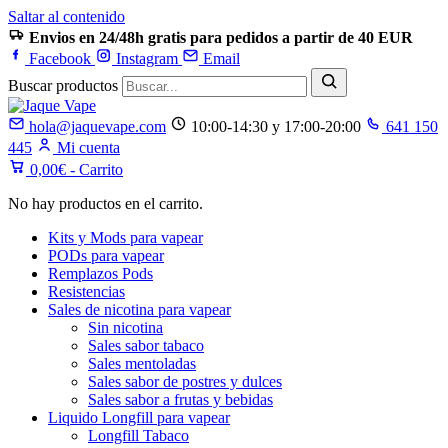
Saltar al contenido
Envios en 24/48h gratis para pedidos a partir de 40 EUR
Facebook
Instagram
Email
Buscar productos
hola@jaquevape.com
10:00-14:30 y 17:00-20:00
641 150
445
Mi cuenta
0,00
€
- Carrito
No hay productos en el carrito.
Kits y Mods para vapear
PODs para vapear
Remplazos Pods
Resistencias
Sales de nicotina para vapear
Sin nicotina
Sales sabor tabaco
Sales mentoladas
Sales sabor de postres y dulces
Sales sabor a frutas y bebidas
Liquido Longfill para vapear
Longfill Tabaco