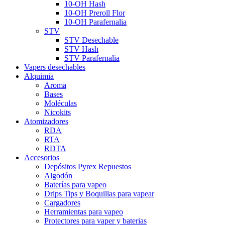
10-OH Hash
10-OH Preroll Flor
10-OH Parafernalia
STV
STV Desechable
STV Hash
STV Parafernalia
Vapers desechables
Alquimia
Aroma
Bases
Moléculas
Nicokits
Atomizadores
RDA
RTA
RDTA
Accesorios
Depósitos Pyrex Repuestos
Algodón
Baterías para vapeo
Drips Tips y Boquillas para vapear
Cargadores
Herramientas para vapeo
Protectores para vaper y baterias