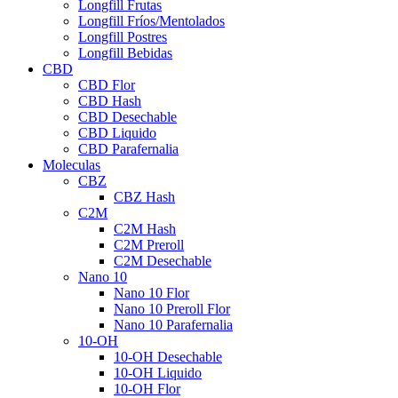
Longfill Frutas
Longfill Fríos/Mentolados
Longfill Postres
Longfill Bebidas
CBD
CBD Flor
CBD Hash
CBD Desechable
CBD Liquido
CBD Parafernalia
Moleculas
CBZ
CBZ Hash
C2M
C2M Hash
C2M Preroll
C2M Desechable
Nano 10
Nano 10 Flor
Nano 10 Preroll Flor
Nano 10 Parafernalia
10-OH
10-OH Desechable
10-OH Liquido
10-OH Flor