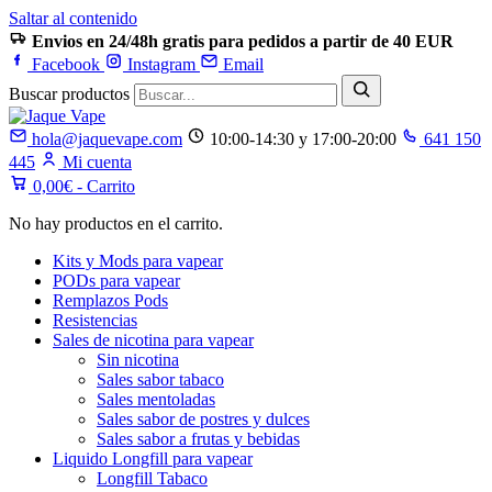
Saltar al contenido
Envios en 24/48h gratis para pedidos a partir de 40 EUR
Facebook
Instagram
Email
Buscar productos
hola@jaquevape.com
10:00-14:30 y 17:00-20:00
641 150
445
Mi cuenta
0,00
€
- Carrito
No hay productos en el carrito.
Kits y Mods para vapear
PODs para vapear
Remplazos Pods
Resistencias
Sales de nicotina para vapear
Sin nicotina
Sales sabor tabaco
Sales mentoladas
Sales sabor de postres y dulces
Sales sabor a frutas y bebidas
Liquido Longfill para vapear
Longfill Tabaco