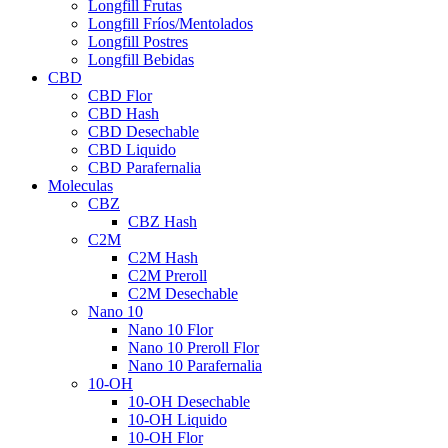
Longfill Frutas
Longfill Fríos/Mentolados
Longfill Postres
Longfill Bebidas
CBD
CBD Flor
CBD Hash
CBD Desechable
CBD Liquido
CBD Parafernalia
Moleculas
CBZ
CBZ Hash
C2M
C2M Hash
C2M Preroll
C2M Desechable
Nano 10
Nano 10 Flor
Nano 10 Preroll Flor
Nano 10 Parafernalia
10-OH
10-OH Desechable
10-OH Liquido
10-OH Flor