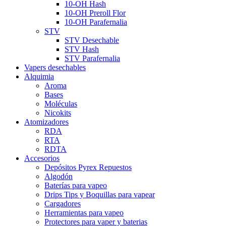
10-OH Hash
10-OH Preroll Flor
10-OH Parafernalia
STV
STV Desechable
STV Hash
STV Parafernalia
Vapers desechables
Alquimia
Aroma
Bases
Moléculas
Nicokits
Atomizadores
RDA
RTA
RDTA
Accesorios
Depósitos Pyrex Repuestos
Algodón
Baterías para vapeo
Drips Tips y Boquillas para vapear
Cargadores
Herramientas para vapeo
Protectores para vaper y baterias