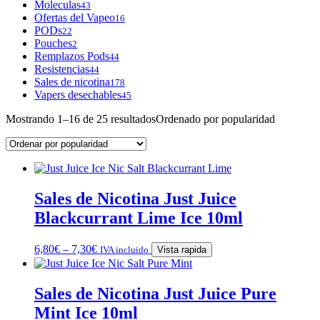
Moleculas
43
Ofertas del Vapeo
16
PODs
22
Pouches
2
Remplazos Pods
44
Resistencias
44
Sales de nicotina
178
Vapers desechables
45
Mostrando 1–16 de 25 resultados
Ordenado por popularidad
Sales de Nicotina Just Juice
Blackcurrant Lime Ice 10ml
6,80
€
–
7,30
€
IVA incluido
Vista rapida
Sales de Nicotina Just Juice Pure
Mint Ice 10ml