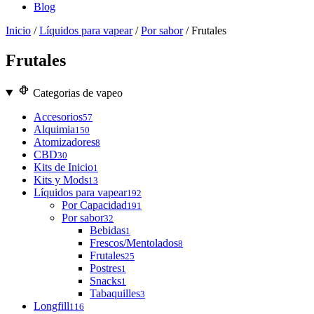
Blog
Inicio
/
Líquidos para vapear
/
Por sabor
/ Frutales
Frutales
Categorias de vapeo
Accesorios
57
Alquimia
150
Atomizadores
8
CBD
30
Kits de Inicio
1
Kits y Mods
13
Líquidos para vapear
192
Por Capacidad
191
Por sabor
32
Bebidas
1
Frescos/Mentolados
8
Frutales
25
Postres
1
Snacks
1
Tabaquilles
3
Longfill
116