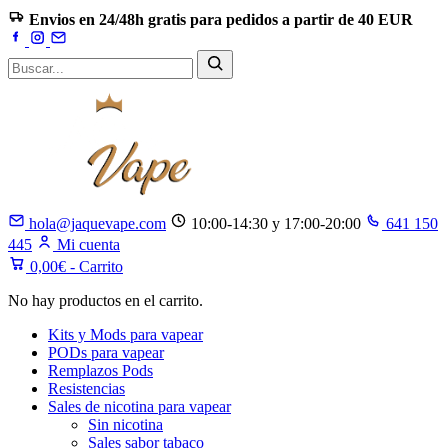
Saltar
Envios en 24/48h gratis para pedidos a partir de 40 EUR
al
Facebook
Instagram
Email
contenido
Buscar
productos
hola@jaquevape.com
10:00-14:30 y 17:00-20:00
641 150
445
Mi cuenta
0,00
€
- Carrito
No hay productos en el carrito.
Kits y Mods para vapear
PODs para vapear
Remplazos Pods
Resistencias
Sales de nicotina para vapear
Sin nicotina
Sales sabor tabaco