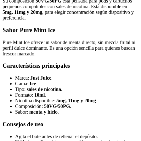
Su composición
50VG/50PG
está pensada para pods y cartuchos
pequeños compatibles con sales de nicotina. Está disponible en
5mg, 11mg y 20mg
, para elegir concentración según dispositivo y
preferencia.
Sabor Pure Mint Ice
Pure Mint Ice ofrece un sabor de menta directo, sin mezcla frutal ni
perfil dulce dominante. Es una opción sencilla para quienes buscan
frescor marcado.
Características principales
Marca:
Just Juice
.
Gama:
Ice
.
Tipo:
sales de nicotina
.
Formato:
10ml
.
Nicotina disponible:
5mg, 11mg y 20mg
.
Composición:
50VG/50PG
.
Sabor:
menta y hielo
.
Consejos de uso
Agita el bote antes de rellenar el depósito.