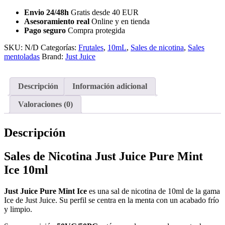
Nicotina
Just
Envio 24/48h
Gratis desde 40 EUR
Juice
Asesoramiento real
Online y en tienda
Pure
Pago seguro
Compra protegida
Mint
SKU:
N/D
Categorías:
Frutales
,
10mL
,
Sales de nicotina
,
Sales
Ice
mentoladas
Brand:
Just Juice
10ml
cantidad
Descripción
Información adicional
Valoraciones (0)
Descripción
Sales de Nicotina Just Juice Pure Mint
Ice 10ml
Just Juice Pure Mint Ice
es una sal de nicotina de 10ml de la gama
Ice de Just Juice. Su perfil se centra en la menta con un acabado frío
y limpio.