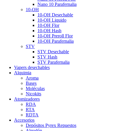
Nano 10 Parafernalia
10-OH
10-OH Desechable
10-OH Liquido
10-OH Flor
10-OH Hash
10-OH Preroll Flor
10-OH Parafernalia
STV
STV Desechable
STV Hash
STV Parafernalia
Vapers desechables
Alquimia
Aroma
Bases
Moléculas
Nicokits
Atomizadores
RDA
RTA
RDTA
Accesorios
Depósitos Pyrex Repuestos
Algodón