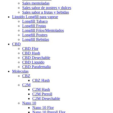
Sales mentoladas
Sales sabor de postres y dulces
Sales sabor a frutas y bebidas
Liquido Longfill para vapear
Longfill Tabaco
Longfill Frutas
Longfill Fríos/Mentolados
Longfill Postres
Longfill Bebidas
CBD
CBD Flor
CBD Hash
CBD Desechable
CBD Liquido
CBD Parafernalia
Moleculas
CBZ
CBZ Hash
C2M
C2M Hash
C2M Preroll
C2M Desechable
Nano 10
Nano 10 Flor
Nano 10 Preroll Flor