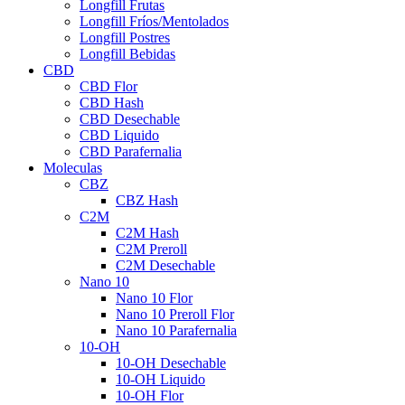
Longfill Frutas
Longfill Fríos/Mentolados
Longfill Postres
Longfill Bebidas
CBD
CBD Flor
CBD Hash
CBD Desechable
CBD Liquido
CBD Parafernalia
Moleculas
CBZ
CBZ Hash
C2M
C2M Hash
C2M Preroll
C2M Desechable
Nano 10
Nano 10 Flor
Nano 10 Preroll Flor
Nano 10 Parafernalia
10-OH
10-OH Desechable
10-OH Liquido
10-OH Flor