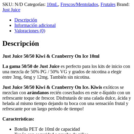
SKU:
N/D
Categorías:
10mL
,
Frescos/Mentolados
,
Frutales
Brand:
Just Juice
Descripción
Información adicional
Valoraciones (0)
Descripción
Just Juice 50/50 Kiwi & Cranberry On Ice 10ml
La gama 50/50 de Just Juice
es perfecto para los kits de inicio con
una mezcla de 50% PG / 50% VG y grados de nicotina a elegir
entre 3mg, 6mg y 12mg. También sin nicotina.
Just Juice 50/50 Kiwi & Cranberry On Ice. Kiwis
exóticos se
mezclan con
arándanos
recién cosechados en este e-líquido con un
refrescante toque de frescor. Disfrutarás de una calada dulce, ácida y
helada al mismo tiempo dejando tu boca con una sensación frutal y
refrescante por un largo periodo de tiempo!
Características:
Botella PET de 10ml de capacidad