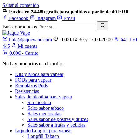
Saltar al contenido
Envios en 24/48h gratis para pedidos a partir de 40 EUR
Facebook
Instagram
Email
Buscar productos
hola@jaquevape.com
10:00-14:30 y 17:00-20:00
641 150
445
Mi cuenta
0,00
€
- Carrito
No hay productos en el carrito.
Kits y Mods para vapear
PODs para vapear
Remplazos Pods
Resistencias
Sales de nicotina para vapear
Sin nicotina
Sales sabor tabaco
Sales mentoladas
Sales sabor de postres y dulces
Sales sabor a frutas y bebidas
Liquido Longfill para vapear
Longfill Tabaco