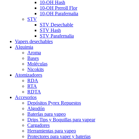
10-OH Hash
10-OH Preroll Flor
10-OH Parafernalia
STV
STV Desechable
STV Hash
STV Parafernalia
Vapers desechables
Alquimia
Aroma
Bases
Moléculas
Nicokits
Atomizadores
RDA
RTA
RDTA
Accesorios
Depósitos Pyrex Repuestos
Algodón
Baterías para vapeo
Drips Tips y Boquillas para vapear
Cargadores
Herramientas para vapeo
Protectores para vaper y baterias