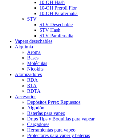
10-OH Hash
10-OH Preroll Flor
10-OH Parafernalia
STV
STV Desechable
STV Hash
STV Parafernalia
Vapers desechables
Alquimia
Aroma
Bases
Moléculas
Nicokits
Atomizadores
RDA
RTA
RDTA
Accesorios
Depósitos Pyrex Repuestos
Algodón
Baterías para vapeo
Drips Tips y Boquillas para vapear
Cargadores
Herramientas para vapeo
Protectores para vaper y baterias