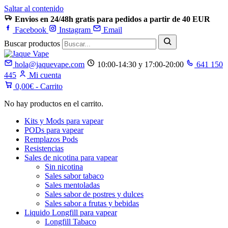
Saltar al contenido
Envios en 24/48h gratis para pedidos a partir de 40 EUR
Facebook
Instagram
Email
Buscar productos
hola@jaquevape.com
10:00-14:30 y 17:00-20:00
641 150
445
Mi cuenta
0,00
€
- Carrito
No hay productos en el carrito.
Kits y Mods para vapear
PODs para vapear
Remplazos Pods
Resistencias
Sales de nicotina para vapear
Sin nicotina
Sales sabor tabaco
Sales mentoladas
Sales sabor de postres y dulces
Sales sabor a frutas y bebidas
Liquido Longfill para vapear
Longfill Tabaco