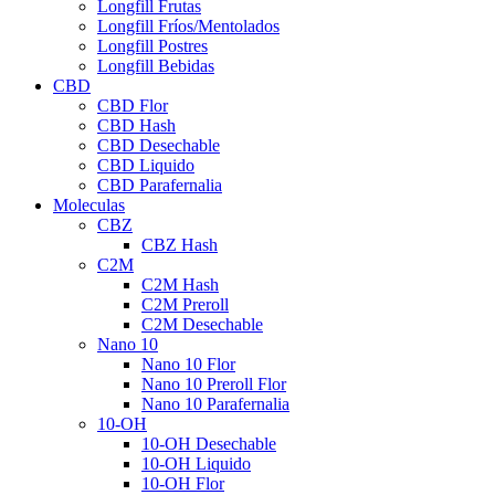
Longfill Frutas
Longfill Fríos/Mentolados
Longfill Postres
Longfill Bebidas
CBD
CBD Flor
CBD Hash
CBD Desechable
CBD Liquido
CBD Parafernalia
Moleculas
CBZ
CBZ Hash
C2M
C2M Hash
C2M Preroll
C2M Desechable
Nano 10
Nano 10 Flor
Nano 10 Preroll Flor
Nano 10 Parafernalia
10-OH
10-OH Desechable
10-OH Liquido
10-OH Flor