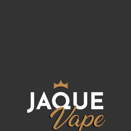
Aroma Just Juice
Aroma Just Juice
Iconic Watermelon
Iconic Berry Burst
Cherry Longfill
Longfill 24ml/120
12ml/60
14,95
€
IVA incluido
9,95
€
IVA incluido
VISTA RAPIDA
VISTA RAPIDA
Just Juice 50/50 Blue
Just Juice 50/50
Raspberry 10ml
Mango y Passion
Fruit 10ml
5,80
€
IVA incluido
5,80
€
IVA incluido