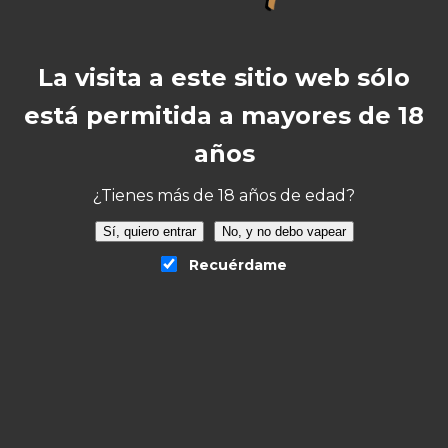
La visita a este sitio web sólo
está permitida a mayores de 18
VISTA RAPIDA
VISTA RAPIDA
años
Just Juice 50/50
Aroma Just Juice
Iconic Fruit
Iconic Lemonade
¿Tienes más de 18 años de edad?
Watermelon & Cherry
Longfill 24ml/120
10ml
14,95
€
IVA incluido
Sí, quiero entrar
No, y no debo vapear
5,80
€
IVA incluido
Recuérdame
VISTA RAPIDA
VISTA RAPIDA