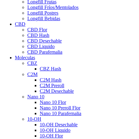
Longfill Frutas
Longfill Fríos/Mentolados
Longfill Postres
Longfill Bebidas
CBD
CBD Flor
CBD Hash
CBD Desechable
CBD Liquido
CBD Parafernalia
Moleculas
CBZ
CBZ Hash
C2M
C2M Hash
C2M Preroll
C2M Desechable
Nano 10
Nano 10 Flor
Nano 10 Preroll Flor
Nano 10 Parafernalia
10-OH
10-OH Desechable
10-OH Liquido
10-OH Flor