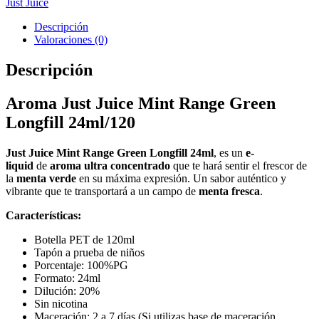
Just Juice
Descripción
Valoraciones (0)
Descripción
Aroma Just Juice Mint Range Green
Longfill 24ml/120
Just Juice Mint Range Green Longfill 24ml
, es un
e-
liquid
de
aroma ultra concentrado
que te hará sentir el frescor de
la
menta verde
en su máxima expresión. Un sabor auténtico y
vibrante que te transportará a un campo de
menta fresca
.
Características:
Botella PET de 120ml
Tapón a prueba de niños
Porcentaje: 100%PG
Formato: 24ml
Dilución: 20%
Sin nicotina
Maceración: 2 a 7 días (Si utilizas base de maceración