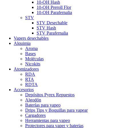
10-OH Hash
10-OH Preroll Flor
10-OH Parafernalia
STV
STV Desechable
STV Hash
STV Parafernalia
Vapers desechables
Alquimia
Aroma
Bases
Moléculas
Nicokits
Atomizadores
RDA
RTA
RDTA
Accesorios
Depósitos Pyrex Repuestos
Algodón
Baterías para vapeo
Drips Tips y Boquillas para vapear
Cargadores
Herramientas para vapeo
Protectores para vaper y baterias