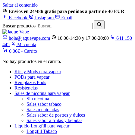
Saltar al contenido
Envios en 24/48h gratis para pedidos a partir de 40 EUR
Facebook
Instagram
Email
Buscar productos
hola@jaquevape.com
10:00-14:30 y 17:00-20:00
641 150
445
Mi cuenta
0,00
€
- Carrito
No hay productos en el carrito.
Kits y Mods para vapear
PODs para vapear
Remplazos Pods
Resistencias
Sales de nicotina para vapear
Sin nicotina
Sales sabor tabaco
Sales mentoladas
Sales sabor de postres y dulces
Sales sabor a frutas y bebidas
Liquido Longfill para vapear
Longfill Tabaco