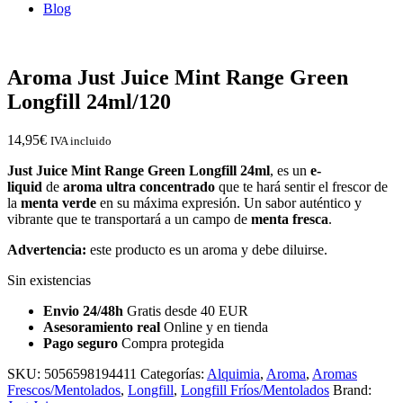
Blog
Aroma Just Juice Mint Range Green
Longfill 24ml/120
14,95
€
IVA incluido
Just Juice Mint Range Green Longfill 24ml
, es un
e-
liquid
de
aroma ultra concentrado
que te hará sentir el frescor de
la
menta verde
en su máxima expresión. Un sabor auténtico y
vibrante que te transportará a un campo de
menta fresca
.
Advertencia:
este producto es un aroma y debe diluirse.
Sin existencias
Envio 24/48h
Gratis desde 40 EUR
Asesoramiento real
Online y en tienda
Pago seguro
Compra protegida
SKU:
5056598194411
Categorías:
Alquimia
,
Aroma
,
Aromas
Frescos/Mentolados
,
Longfill
,
Longfill Fríos/Mentolados
Brand: