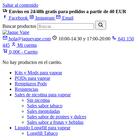
Saltar al contenido
Envios en 24/48h gratis para pedidos a partir de 40 EUR
Facebook
Instagram
Email
Buscar productos
hola@jaquevape.com
10:00-14:30 y 17:00-20:00
641 150
445
Mi cuenta
0,00
€
- Carrito
No hay productos en el carrito.
Kits y Mods para vapear
PODs para vapear
Remplazos Pods
Resistencias
Sales de nicotina para vapear
Sin nicotina
Sales sabor tabaco
Sales mentoladas
Sales sabor de postres y dulces
Sales sabor a frutas y bebidas
Liquido Longfill para vapear
Longfill Tabaco