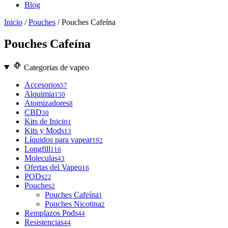
Blog
Inicio
/
Pouches
/ Pouches Cafeína
Pouches Cafeína
Categorias de vapeo
Accesorios
57
Alquimia
150
Atomizadores
8
CBD
30
Kits de Inicio
1
Kits y Mods
13
Líquidos para vapear
192
Longfill
116
Moleculas
43
Ofertas del Vapeo
16
PODs
22
Pouches
2
Pouches Cafeína
1
Pouches Nicotina
2
Remplazos Pods
44
Resistencias
44