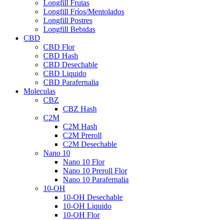
Longfill Frutas
Longfill Fríos/Mentolados
Longfill Postres
Longfill Bebidas
CBD
CBD Flor
CBD Hash
CBD Desechable
CBD Liquido
CBD Parafernalia
Moleculas
CBZ
CBZ Hash
C2M
C2M Hash
C2M Preroll
C2M Desechable
Nano 10
Nano 10 Flor
Nano 10 Preroll Flor
Nano 10 Parafernalia
10-OH
10-OH Desechable
10-OH Liquido
10-OH Flor