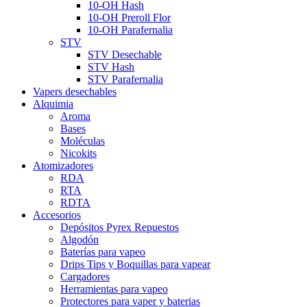
10-OH Hash
10-OH Preroll Flor
10-OH Parafernalia
STV
STV Desechable
STV Hash
STV Parafernalia
Vapers desechables
Alquimia
Aroma
Bases
Moléculas
Nicokits
Atomizadores
RDA
RTA
RDTA
Accesorios
Depósitos Pyrex Repuestos
Algodón
Baterías para vapeo
Drips Tips y Boquillas para vapear
Cargadores
Herramientas para vapeo
Protectores para vaper y baterias