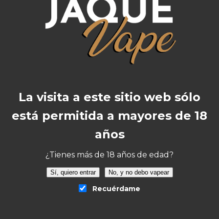
Botella PET de 120ml
Tapón a prueba de niños
Porcentaje: 100%PG
Formato: 16ml
Dilución: 16%
Sin nicotina
Maceración: 5 a 15 días (Si utilizas base
La visita a este sitio web sólo
de maceración instantánea, será
está permitida a mayores de 18
vapeable desde la misma mezcla, sin
esperas)
años
Sabor: tabaco, caramelo, café y galleta
¿Tienes más de 18 años de edad?
Advertencia:
este producto es un aroma y
Sí, quiero entrar
No, y no debo vapear
debe diluirse.
Recuérdame