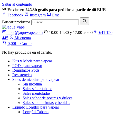
Saltar al contenido
Envios en 24/48h gratis para pedidos a partir de 40 EUR
Facebook
Instagram
Email
Buscar productos
hola@jaquevape.com
10:00-14:30 y 17:00-20:00
641 150
445
Mi cuenta
0,00
€
- Carrito
No hay productos en el carrito.
Kits y Mods para vapear
PODs para vapear
Remplazos Pods
Resistencias
Sales de nicotina para vapear
Sin nicotina
Sales sabor tabaco
Sales mentoladas
Sales sabor de postres y dulces
Sales sabor a frutas y bebidas
Liquido Longfill para vapear
Longfill Tabaco