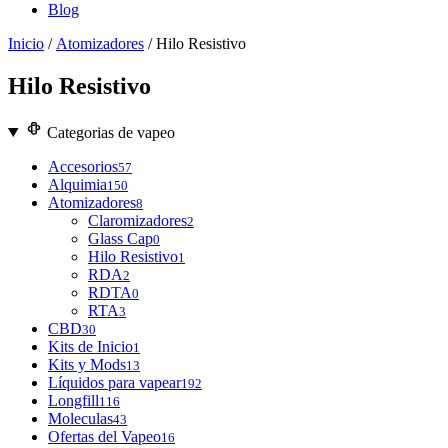
Blog
Inicio
/
Atomizadores
/ Hilo Resistivo
Hilo Resistivo
Categorias de vapeo
Accesorios
57
Alquimia
150
Atomizadores
8
Claromizadores
2
Glass Cap
0
Hilo Resistivo
1
RDA
2
RDTA
0
RTA
3
CBD
30
Kits de Inicio
1
Kits y Mods
13
Líquidos para vapear
192
Longfill
116
Moleculas
43
Ofertas del Vapeo
16