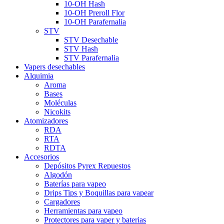
10-OH Hash
10-OH Preroll Flor
10-OH Parafernalia
STV
STV Desechable
STV Hash
STV Parafernalia
Vapers desechables
Alquimia
Aroma
Bases
Moléculas
Nicokits
Atomizadores
RDA
RTA
RDTA
Accesorios
Depósitos Pyrex Repuestos
Algodón
Baterías para vapeo
Drips Tips y Boquillas para vapear
Cargadores
Herramientas para vapeo
Protectores para vaper y baterias