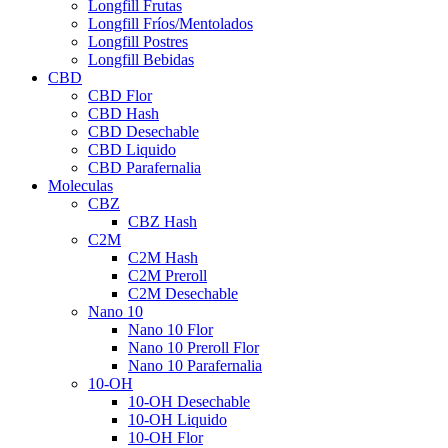
Longfill Frutas
Longfill Fríos/Mentolados
Longfill Postres
Longfill Bebidas
CBD
CBD Flor
CBD Hash
CBD Desechable
CBD Liquido
CBD Parafernalia
Moleculas
CBZ
CBZ Hash
C2M
C2M Hash
C2M Preroll
C2M Desechable
Nano 10
Nano 10 Flor
Nano 10 Preroll Flor
Nano 10 Parafernalia
10-OH
10-OH Desechable
10-OH Liquido
10-OH Flor