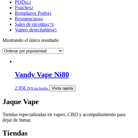
PODs
22
Pouches
2
Remplazos Pods
44
Resistencias
44
Sales de nicotina
178
Vapers desechables
45
Mostrando el único resultado
Vandy Vape Ni80
2,95
€
IVA incluido
Vista rapida
Jaque Vape
Tiendas especializadas en vapeo, CBD y acompañamiento para
dejar de fumar.
Tiendas