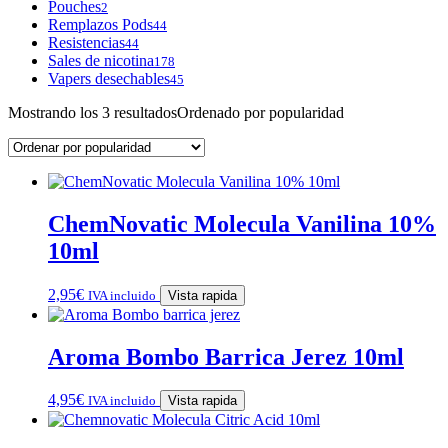
Pouches
2
Remplazos Pods
44
Resistencias
44
Sales de nicotina
178
Vapers desechables
45
Mostrando los 3 resultados
Ordenado por popularidad
ChemNovatic Molecula Vanilina 10%
10ml
2,95
€
IVA incluido
Vista rapida
Aroma Bombo Barrica Jerez 10ml
4,95
€
IVA incluido
Vista rapida