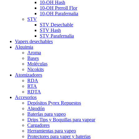
10-OH Hash
10-OH Preroll Flor
10-OH Parafernalia
STV
STV Desechable
STV Hash
STV Parafernalia
Vapers desechables
Alquimia
Aroma
Bases
Moléculas
Nicokits
Atomizadores
RDA
RTA
RDTA
Accesorios
Depósitos Pyrex Repuestos
Algodón
Baterías para vapeo
Drips Tips y Boquillas para vapear
Cargadores
Herramientas para vapeo
Protectores para vaper y baterias