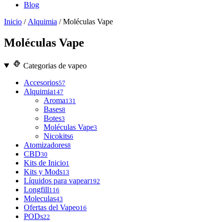
Blog
Inicio
/
Alquimia
/ Moléculas Vape
Moléculas Vape
Categorias de vapeo
Accesorios
57
Alquimia
147
Aroma
131
Bases
8
Botes
3
Moléculas Vape
3
Nicokits
6
Atomizadores
8
CBD
30
Kits de Inicio
1
Kits y Mods
13
Líquidos para vapear
192
Longfill
116
Moleculas
43
Ofertas del Vapeo
16
PODs
22