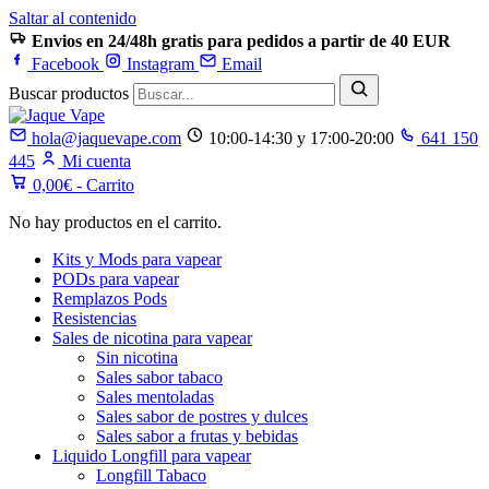
Saltar al contenido
Envios en 24/48h gratis para pedidos a partir de 40 EUR
Facebook
Instagram
Email
Buscar productos
hola@jaquevape.com
10:00-14:30 y 17:00-20:00
641 150
445
Mi cuenta
0,00
€
- Carrito
No hay productos en el carrito.
Kits y Mods para vapear
PODs para vapear
Remplazos Pods
Resistencias
Sales de nicotina para vapear
Sin nicotina
Sales sabor tabaco
Sales mentoladas
Sales sabor de postres y dulces
Sales sabor a frutas y bebidas
Liquido Longfill para vapear
Longfill Tabaco