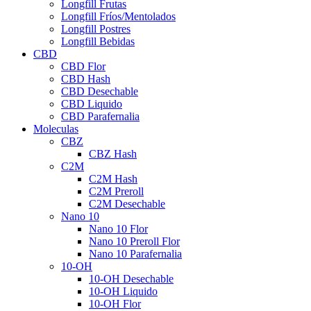
Longfill Frutas
Longfill Fríos/Mentolados
Longfill Postres
Longfill Bebidas
CBD
CBD Flor
CBD Hash
CBD Desechable
CBD Liquido
CBD Parafernalia
Moleculas
CBZ
CBZ Hash
C2M
C2M Hash
C2M Preroll
C2M Desechable
Nano 10
Nano 10 Flor
Nano 10 Preroll Flor
Nano 10 Parafernalia
10-OH
10-OH Desechable
10-OH Liquido
10-OH Flor