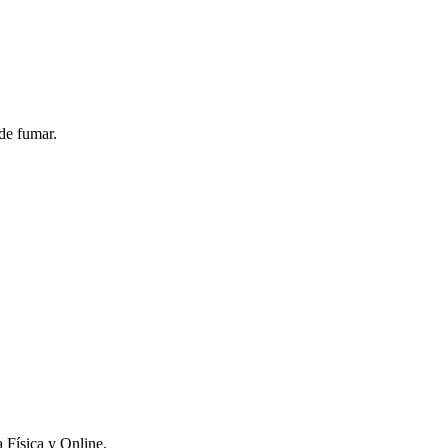
de fumar.
 Física y Online.