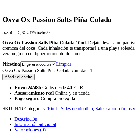
Oxva Ox Passion Salts Piña Colada
5,35
€
–
5,95
€
IVA incluido
Oxva Ox Passion Salts Piña Colada 10ml.
Déjate llevar a un paraís
cremosa del
coco
. Cada inhalación te transportará a una playa soleada,
veraniego en cualquier momento del año.
Nicotina
Limpiar
Oxva Ox Passion Salts Piña Colada cantidad
Añadir al carrito
Envio 24/48h
Gratis desde 40 EUR
Asesoramiento real
Online y en tienda
Pago seguro
Compra protegida
SKU:
N/D
Categorías:
10mL
,
Sales de nicotina
,
Sales sabor a frutas 
Descripción
Información adicional
Valoraciones (0)