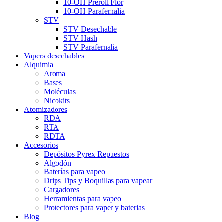
10-OH Preroll Flor
10-OH Parafernalia
STV
STV Desechable
STV Hash
STV Parafernalia
Vapers desechables
Alquimia
Aroma
Bases
Moléculas
Nicokits
Atomizadores
RDA
RTA
RDTA
Accesorios
Depósitos Pyrex Repuestos
Algodón
Baterías para vapeo
Drips Tips y Boquillas para vapear
Cargadores
Herramientas para vapeo
Protectores para vaper y baterias
Blog