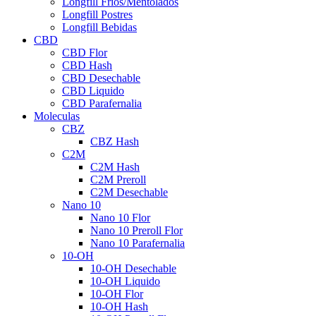
Longfill Fríos/Mentolados
Longfill Postres
Longfill Bebidas
CBD
CBD Flor
CBD Hash
CBD Desechable
CBD Liquido
CBD Parafernalia
Moleculas
CBZ
CBZ Hash
C2M
C2M Hash
C2M Preroll
C2M Desechable
Nano 10
Nano 10 Flor
Nano 10 Preroll Flor
Nano 10 Parafernalia
10-OH
10-OH Desechable
10-OH Liquido
10-OH Flor
10-OH Hash