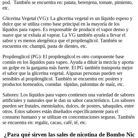
pod.
También se encuentra en: patata, berenjena, tomate, pimiento,
etc.
Glicerina Vegetal (VG):
La glicerina vegetal es un líquido espeso y
dulce que se utiliza como base principal en la mayoría de los
líquidos para vapeo. Es responsable de producir el vapor denso y
suave que se exhala al vapear. La VG también ayuda a llevar el
sabor y es menos alergénica que el propilenglicol.
También se
encuentra en: champú, pasta de dientes, etc.
Propilenglicol (PG):
El propilenglicol es otro componente base
común en los líquidos para vapeo. Ayuda a diluir la mezcla y aporta
un golpe en la garganta más fuerte. El PG también transporta mejor
el sabor que la glicerina vegetal. Algunas personas pueden ser
sensibles al propilenglicol. También se encuentra en: postres y
productos horneados, comidas rápidas, palomitas de maíz, etc.
Sabores:
Los líquidos para vapeo contienen una variedad de sabores
artificiales y naturales que le dan su sabor característico. Los sabores
pueden ser frutales, mentolados, dulces, de postres, tabaquiles, entre
otros. Estos sabores están diseñados específicamente para el
consumo humano y se utilizan en concentraciones seguras. También
se encuentra en: regaliz, cacao, café, té, etc.
¿Para qué sirven las sales de nicotina de Bombo Nic