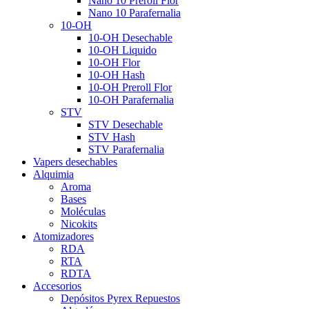
Nano 10 Preroll Flor
Nano 10 Parafernalia
10-OH
10-OH Desechable
10-OH Liquido
10-OH Flor
10-OH Hash
10-OH Preroll Flor
10-OH Parafernalia
STV
STV Desechable
STV Hash
STV Parafernalia
Vapers desechables
Alquimia
Aroma
Bases
Moléculas
Nicokits
Atomizadores
RDA
RTA
RDTA
Accesorios
Depósitos Pyrex Repuestos