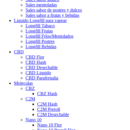
Sales mentoladas
Sales sabor de postres y dulces
Sales sabor a frutas y bebidas
Liquido Longfill para vapear
Longfill Tabaco
Longfill Frutas
Longfill Fríos/Mentolados
Longfill Postres
Longfill Bebidas
CBD
CBD Flor
CBD Hash
CBD Desechable
CBD Liquido
CBD Parafernalia
Moleculas
CBZ
CBZ Hash
C2M
C2M Hash
C2M Preroll
C2M Desechable
Nano 10
Nano 10 Flor