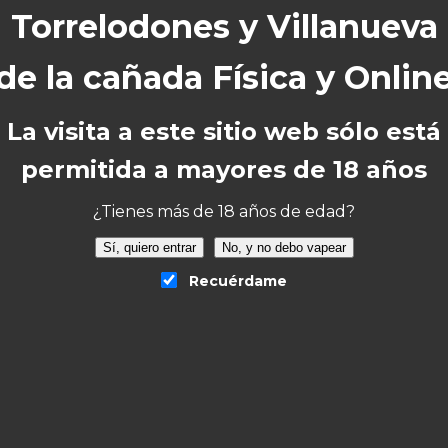
ositivo y preferencia.
do de la uva negra con el dulzor suave del melón. 
La visita a este sitio web sólo está
permitida a mayores de 18 años
¿Tienes más de 18 años de edad?
Sí, quiero entrar
No, y no debo vapear
Recuérdame
y 20mg
.
o
.