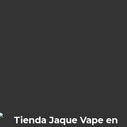
Brand:
Just Juice
onal
Valoraciones (0)
 Just Juice Grape Melon I
sal de nicotina de 10ml de la gama Ice de Just Jui
e buena fluidez en pods y cartuchos pequeños. Es