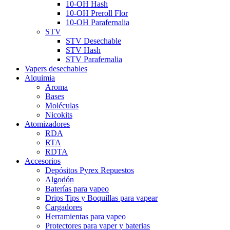
10-OH Hash
10-OH Preroll Flor
10-OH Parafernalia
STV
STV Desechable
STV Hash
STV Parafernalia
Vapers desechables
Alquimia
Aroma
Bases
Moléculas
Nicokits
Atomizadores
RDA
RTA
RDTA
Accesorios
Depósitos Pyrex Repuestos
Algodón
Baterías para vapeo
Drips Tips y Boquillas para vapear
Cargadores
Herramientas para vapeo
Protectores para vaper y baterias