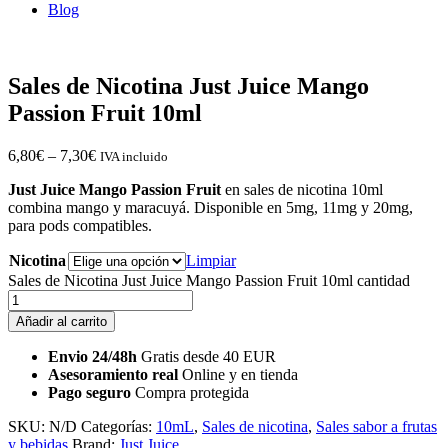
Blog
Sales de Nicotina Just Juice Mango
Passion Fruit 10ml
6,80
€
–
7,30
€
IVA incluido
Just Juice Mango Passion Fruit
en sales de nicotina 10ml
combina mango y maracuyá. Disponible en 5mg, 11mg y 20mg,
para pods compatibles.
Nicotina
Limpiar
Sales de Nicotina Just Juice Mango Passion Fruit 10ml cantidad
Añadir al carrito
Envio 24/48h
Gratis desde 40 EUR
Asesoramiento real
Online y en tienda
Pago seguro
Compra protegida
SKU:
N/D
Categorías:
10mL
,
Sales de nicotina
,
Sales sabor a frutas
y bebidas
Brand:
Just Juice