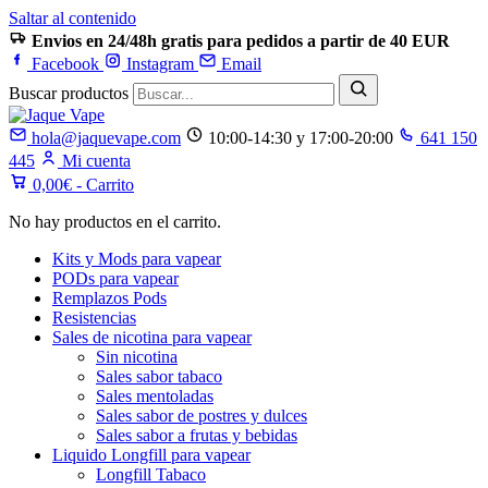
Saltar al contenido
Envios en 24/48h gratis para pedidos a partir de 40 EUR
Facebook
Instagram
Email
Buscar productos
hola@jaquevape.com
10:00-14:30 y 17:00-20:00
641 150
445
Mi cuenta
0,00
€
- Carrito
No hay productos en el carrito.
Kits y Mods para vapear
PODs para vapear
Remplazos Pods
Resistencias
Sales de nicotina para vapear
Sin nicotina
Sales sabor tabaco
Sales mentoladas
Sales sabor de postres y dulces
Sales sabor a frutas y bebidas
Liquido Longfill para vapear
Longfill Tabaco