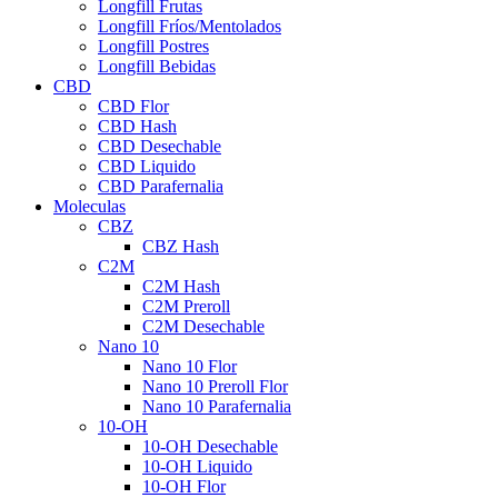
Longfill Frutas
Longfill Fríos/Mentolados
Longfill Postres
Longfill Bebidas
CBD
CBD Flor
CBD Hash
CBD Desechable
CBD Liquido
CBD Parafernalia
Moleculas
CBZ
CBZ Hash
C2M
C2M Hash
C2M Preroll
C2M Desechable
Nano 10
Nano 10 Flor
Nano 10 Preroll Flor
Nano 10 Parafernalia
10-OH
10-OH Desechable
10-OH Liquido
10-OH Flor