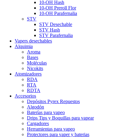
10-OH Hash
10-OH Preroll Flor
10-OH Parafernalia
STV
STV Desechable
STV Hash
STV Parafernalia
Vapers desechables
Alquimia
Aroma
Bases
Moléculas
Nicokits
Atomizadores
RDA
RTA
RDTA
Accesorios
Depósitos Pyrex Repuestos
Algodón
Baterías para vapeo
Drips Tips y Boquillas para vapear
Cargadores
Herramientas para vapeo
Protectores para vaper y baterias