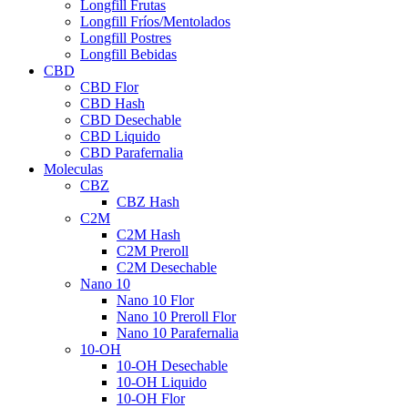
Longfill Frutas
Longfill Fríos/Mentolados
Longfill Postres
Longfill Bebidas
CBD
CBD Flor
CBD Hash
CBD Desechable
CBD Liquido
CBD Parafernalia
Moleculas
CBZ
CBZ Hash
C2M
C2M Hash
C2M Preroll
C2M Desechable
Nano 10
Nano 10 Flor
Nano 10 Preroll Flor
Nano 10 Parafernalia
10-OH
10-OH Desechable
10-OH Liquido
10-OH Flor