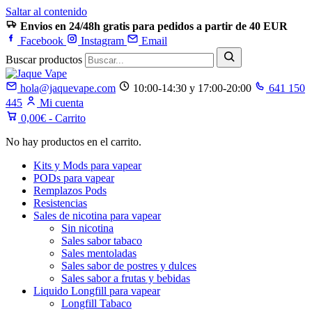
Saltar al contenido
Envios en 24/48h gratis para pedidos a partir de 40 EUR
Facebook
Instagram
Email
Buscar productos
hola@jaquevape.com
10:00-14:30 y 17:00-20:00
641 150
445
Mi cuenta
0,00
€
- Carrito
No hay productos en el carrito.
Kits y Mods para vapear
PODs para vapear
Remplazos Pods
Resistencias
Sales de nicotina para vapear
Sin nicotina
Sales sabor tabaco
Sales mentoladas
Sales sabor de postres y dulces
Sales sabor a frutas y bebidas
Liquido Longfill para vapear
Longfill Tabaco