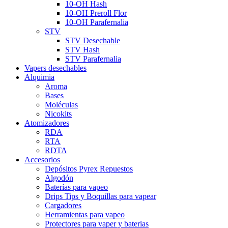
10-OH Hash
10-OH Preroll Flor
10-OH Parafernalia
STV
STV Desechable
STV Hash
STV Parafernalia
Vapers desechables
Alquimia
Aroma
Bases
Moléculas
Nicokits
Atomizadores
RDA
RTA
RDTA
Accesorios
Depósitos Pyrex Repuestos
Algodón
Baterías para vapeo
Drips Tips y Boquillas para vapear
Cargadores
Herramientas para vapeo
Protectores para vaper y baterias