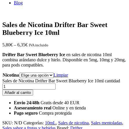
Blog
Sales de Nicotina Drifter Bar Sweet
Blueberry Ice 10ml
5,80
€
–
6,35
€
IVA incluido
Drifter Bar Sweet Blueberry Ice
en sales de nicotina 10ml
combina arándano dulce y hielo. Disponible en 5mg, 10mg y 20mg,
para pods compatibles.
Nicotina
Limpiar
Sales de Nicotina Drifter Bar Sweet Blueberry Ice 10ml cantidad
Añadir al carrito
Envio 24/48h
Gratis desde 40 EUR
Asesoramiento real
Online y en tienda
Pago seguro
Compra protegida
SKU:
N/D
Categorías:
10mL
,
Sales de nicotina
,
Sales mentoladas
,
Sales sabor a frutas y bebidas
Brand:
Drifter