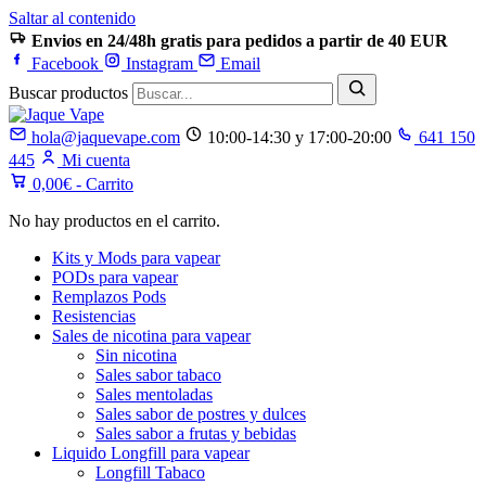
Saltar al contenido
Envios en 24/48h gratis para pedidos a partir de 40 EUR
Facebook
Instagram
Email
Buscar productos
hola@jaquevape.com
10:00-14:30 y 17:00-20:00
641 150
445
Mi cuenta
0,00
€
- Carrito
No hay productos en el carrito.
Kits y Mods para vapear
PODs para vapear
Remplazos Pods
Resistencias
Sales de nicotina para vapear
Sin nicotina
Sales sabor tabaco
Sales mentoladas
Sales sabor de postres y dulces
Sales sabor a frutas y bebidas
Liquido Longfill para vapear
Longfill Tabaco