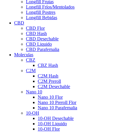
Longfill Frutas
Longfill Fríos/Mentolados
Longfill Postres
Longfill Bebidas
CBD
CBD Flor
CBD Hash
CBD Desechable
CBD Liquido
CBD Parafernalia
Moleculas
CBZ
CBZ Hash
C2M
C2M Hash
C2M Preroll
C2M Desechable
Nano 10
Nano 10 Flor
Nano 10 Preroll Flor
Nano 10 Parafernalia
10-OH
10-OH Desechable
10-OH Liquido
10-OH Flor