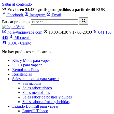
Saltar al contenido
Envios en 24/48h gratis para pedidos a partir de 40 EUR
Facebook
Instagram
Email
Buscar productos
hola@jaquevape.com
10:00-14:30 y 17:00-20:00
641 150
445
Mi cuenta
0,00
€
- Carrito
No hay productos en el carrito.
Kits y Mods para vapear
PODs para vapear
Remplazos Pods
Resistencias
Sales de nicotina para vapear
Sin nicotina
Sales sabor tabaco
Sales mentoladas
Sales sabor de postres y dulces
Sales sabor a frutas y bebidas
Liquido Longfill para vapear
Longfill Tabaco