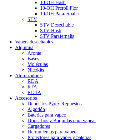
10-OH Hash
10-OH Preroll Flor
10-OH Parafernalia
STV
STV Desechable
STV Hash
STV Parafernalia
Vapers desechables
Alquimia
Aroma
Bases
Moléculas
Nicokits
Atomizadores
RDA
RTA
RDTA
Accesorios
Depósitos Pyrex Repuestos
Algodón
Baterías para vapeo
Drips Tips y Boquillas para vapear
Cargadores
Herramientas para vapeo
Protectores para vaper y baterias