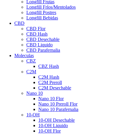
Longfill Frutas
Longfill Fríos/Mentolados
Longfill Postres
Longfill Bebidas
CBD
CBD Flor
CBD Hash
CBD Desechable
CBD Liquido
CBD Parafernalia
Moleculas
CBZ
CBZ Hash
C2M
C2M Hash
C2M Preroll
C2M Desechable
Nano 10
Nano 10 Flor
Nano 10 Preroll Flor
Nano 10 Parafernalia
10-OH
10-OH Desechable
10-OH Liquido
10-OH Flor