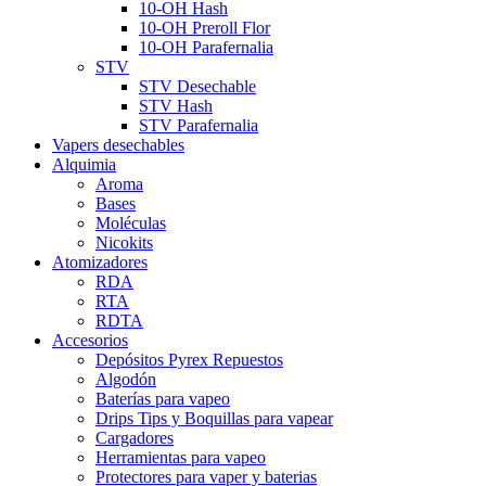
10-OH Hash
10-OH Preroll Flor
10-OH Parafernalia
STV
STV Desechable
STV Hash
STV Parafernalia
Vapers desechables
Alquimia
Aroma
Bases
Moléculas
Nicokits
Atomizadores
RDA
RTA
RDTA
Accesorios
Depósitos Pyrex Repuestos
Algodón
Baterías para vapeo
Drips Tips y Boquillas para vapear
Cargadores
Herramientas para vapeo
Protectores para vaper y baterias