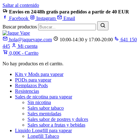
Saltar al contenido
Envios en 24/48h gratis para pedidos a partir de 40 EUR
Facebook
Instagram
Email
Buscar productos
hola@jaquevape.com
10:00-14:30 y 17:00-20:00
641 150
445
Mi cuenta
0,00
€
- Carrito
No hay productos en el carrito.
Kits y Mods para vapear
PODs para vapear
Remplazos Pods
Resistencias
Sales de nicotina para vapear
Sin nicotina
Sales sabor tabaco
Sales mentoladas
Sales sabor de postres y dulces
Sales sabor a frutas y bebidas
Liquido Longfill para vapear
Longfill Tabaco