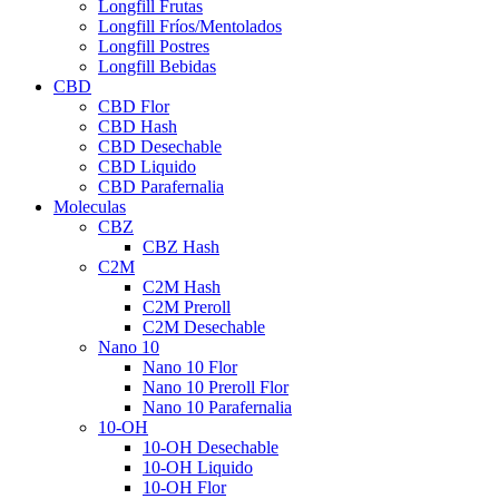
Longfill Frutas
Longfill Fríos/Mentolados
Longfill Postres
Longfill Bebidas
CBD
CBD Flor
CBD Hash
CBD Desechable
CBD Liquido
CBD Parafernalia
Moleculas
CBZ
CBZ Hash
C2M
C2M Hash
C2M Preroll
C2M Desechable
Nano 10
Nano 10 Flor
Nano 10 Preroll Flor
Nano 10 Parafernalia
10-OH
10-OH Desechable
10-OH Liquido
10-OH Flor