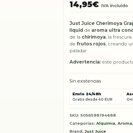
14,95
€
IVA incluido
Just Juice Cherimoya Grap
liquid
de
aroma ultra con
de la
chirimoya
, la frescura
de
frutos rojos
, creando u
paladar
Advertencia:
este producto
Sin existencias
Envio 24/48h
As
Gratis desde 40 EUR
Onl
SKU:
5056598194688
Categorías:
Alquimia
,
Aroma
Brand:
Just Juice