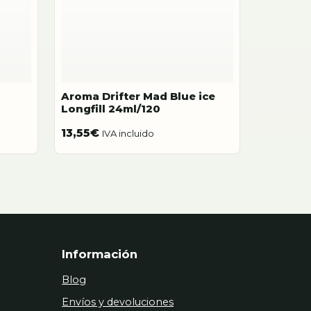
Aroma Drifter Mad Blue ice
Longfill 24ml/120
13,55
€
IVA incluido
Información
Blog
Envíos y devoluciones