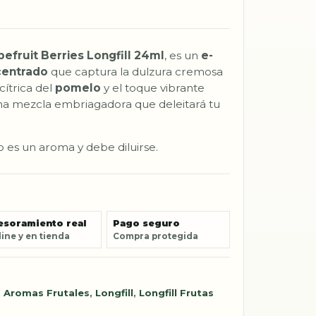
efruit Berries Longfill 24ml
, es un
e-
centrado
que captura la dulzura cremosa
 cítrica del
pomelo
y el toque vibrante
na mezcla embriagadora que deleitará tu
 es un aroma y debe diluirse.
esoramiento real
Pago seguro
ine y en tienda
Compra protegida
,
Aromas Frutales
,
Longfill
,
Longfill Frutas