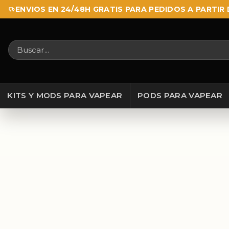
Saltar al contenido
ENVIOS EN 24/48H GRATIS PARA PEDIDOS A PARTIR 
Buscar productos
KITS Y MODS PARA VAPEAR
PODS PARA VAPEAR