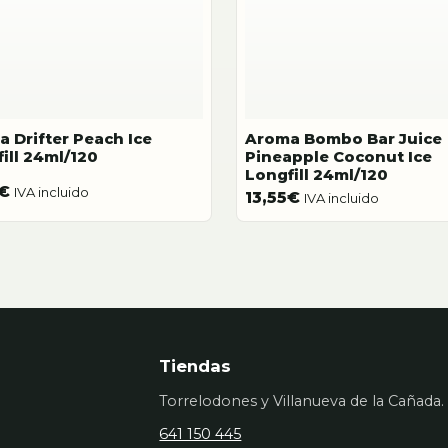
 Drifter Peach Ice
Aroma Bombo Bar Juice
ill 24ml/120
Pineapple Coconut Ice
Longfill 24ml/120
€
IVA incluido
13,55
€
IVA incluido
Tiendas
Torrelodones y Villanueva de la Cañada.
641 150 445