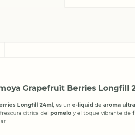
moya Grapefruit Berries Longfill
rries Longfill 24ml
, es un
e-liquid
de
aroma ultr
a frescura cítrica del
pomelo
y el toque vibrante de
dar