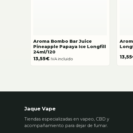
Aroma Bombo Bar Juice
Aroma
Pineapple Papaya Ice Longfill
Longf
24ml/120
13,55
13,55
€
IVA incluido
Jaque Vape
Tiendas especializadas en vapeo, CBD y
acompañamiento para dejar de fumar.