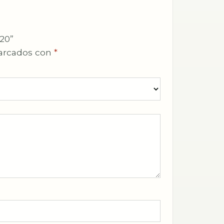
120”
marcados con
*