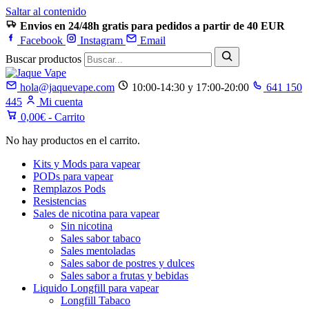
Saltar al contenido
Envios en 24/48h gratis para pedidos a partir de 40 EUR
Facebook
Instagram
Email
Buscar productos
hola@jaquevape.com
10:00-14:30 y 17:00-20:00
641 150
445
Mi cuenta
0,00
€
- Carrito
No hay productos en el carrito.
Kits y Mods para vapear
PODs para vapear
Remplazos Pods
Resistencias
Sales de nicotina para vapear
Sin nicotina
Sales sabor tabaco
Sales mentoladas
Sales sabor de postres y dulces
Sales sabor a frutas y bebidas
Liquido Longfill para vapear
Longfill Tabaco