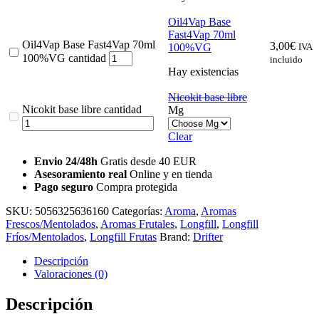
Oil4Vap Base
Fast4Vap 70ml
Oil4Vap Base Fast4Vap 70ml
3,00
€
100%VG
IVA
100%VG cantidad
incluido
Hay existencias
Nicokit base libre
Nicokit base libre cantidad
Mg
Clear
Envio 24/48h
Gratis desde 40 EUR
Asesoramiento real
Online y en tienda
Pago seguro
Compra protegida
SKU:
5056325636160
Categorías:
Aroma
,
Aromas
Frescos/Mentolados
,
Aromas Frutales
,
Longfill
,
Longfill
Fríos/Mentolados
,
Longfill Frutas
Brand:
Drifter
Descripción
Valoraciones (0)
Descripción