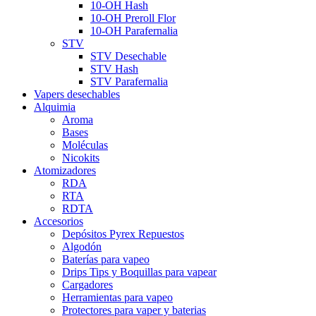
10-OH Hash
10-OH Preroll Flor
10-OH Parafernalia
STV
STV Desechable
STV Hash
STV Parafernalia
Vapers desechables
Alquimia
Aroma
Bases
Moléculas
Nicokits
Atomizadores
RDA
RTA
RDTA
Accesorios
Depósitos Pyrex Repuestos
Algodón
Baterías para vapeo
Drips Tips y Boquillas para vapear
Cargadores
Herramientas para vapeo
Protectores para vaper y baterias