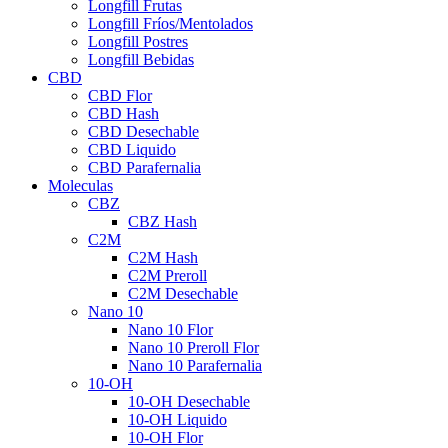
Longfill Frutas
Longfill Fríos/Mentolados
Longfill Postres
Longfill Bebidas
CBD
CBD Flor
CBD Hash
CBD Desechable
CBD Liquido
CBD Parafernalia
Moleculas
CBZ
CBZ Hash
C2M
C2M Hash
C2M Preroll
C2M Desechable
Nano 10
Nano 10 Flor
Nano 10 Preroll Flor
Nano 10 Parafernalia
10-OH
10-OH Desechable
10-OH Liquido
10-OH Flor