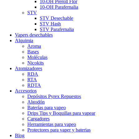
10-OH Preroll Flor
10-OH Parafernalia
STV
STV Desechable
STV Hash
STV Parafernalia
Vapers desechables
Alquimia
Aroma
Bases
Moléculas
Nicokits
Atomizadores
RDA
RTA
RDTA
Accesorios
Depósitos Pyrex Repuestos
Algodón
Baterías para vapeo
Drips Tips y Boquillas para vapear
Cargadores
Herramientas para vapeo
Protectores para vaper y baterias
Blog