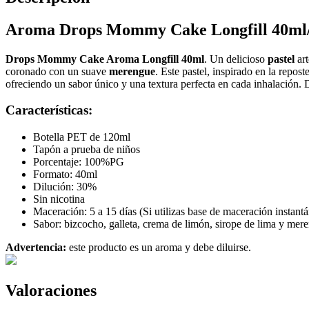
Aroma Drops Mommy Cake Longfill 40ml
Drops Mommy Cake Aroma Longfill 40ml
. Un delicioso
pastel
ar
coronado con un suave
merengue
. Este pastel, inspirado en la repost
ofreciendo un sabor único y una textura perfecta en cada inhalación. De
Características:
Botella PET de 120ml
Tapón a prueba de niños
Porcentaje: 100%PG
Formato: 40ml
Dilución: 30%
Sin nicotina
Maceración: 5 a 15 días (Si utilizas base de maceración instant
Sabor: bizcocho, galleta, crema de limón, sirope de lima y mer
Advertencia:
este producto es un aroma y debe diluirse.
Valoraciones