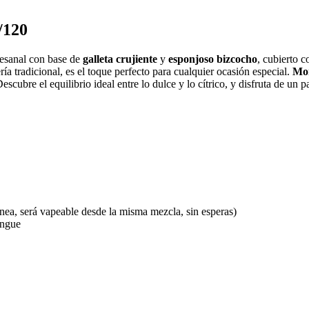
/120
tesanal con base de
galleta crujiente
y
esponjoso bizcocho
, cubierto 
ería tradicional, es el toque perfecto para cualquier ocasión especial.
Mo
scubre el equilibrio ideal entre lo dulce y lo cítrico, y disfruta de un 
ánea, será vapeable desde la misma mezcla, sin esperas)
engue