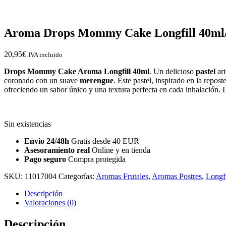
Aroma Drops Mommy Cake Longfill 40ml
20,95
€
IVA incluido
Drops Mommy Cake Aroma Longfill 40ml
. Un delicioso
pastel
ar
coronado con un suave
merengue
. Este pastel, inspirado en la repost
ofreciendo un sabor único y una textura perfecta en cada inhalación. De
Sin existencias
Envio 24/48h
Gratis desde 40 EUR
Asesoramiento real
Online y en tienda
Pago seguro
Compra protegida
SKU:
11017004
Categorías:
Aromas Frutales
,
Aromas Postres
,
Longfi
Descripción
Valoraciones (0)
Descripción