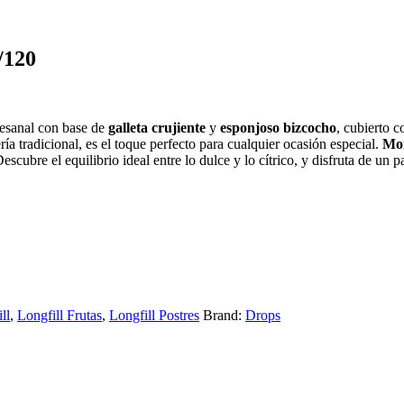
/120
tesanal con base de
galleta crujiente
y
esponjoso bizcocho
, cubierto 
ería tradicional, es el toque perfecto para cualquier ocasión especial.
Mo
scubre el equilibrio ideal entre lo dulce y lo cítrico, y disfruta de un 
ll
,
Longfill Frutas
,
Longfill Postres
Brand:
Drops