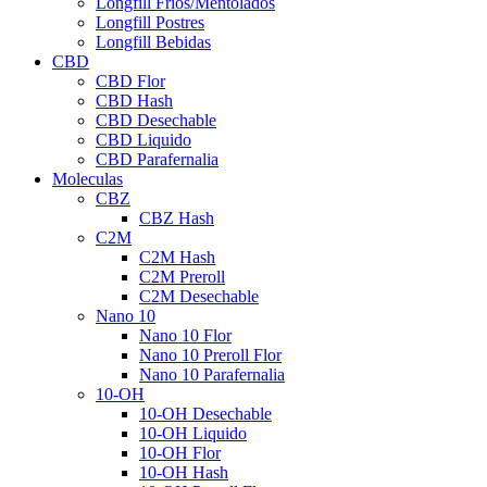
Longfill Fríos/Mentolados
Longfill Postres
Longfill Bebidas
CBD
CBD Flor
CBD Hash
CBD Desechable
CBD Liquido
CBD Parafernalia
Moleculas
CBZ
CBZ Hash
C2M
C2M Hash
C2M Preroll
C2M Desechable
Nano 10
Nano 10 Flor
Nano 10 Preroll Flor
Nano 10 Parafernalia
10-OH
10-OH Desechable
10-OH Liquido
10-OH Flor
10-OH Hash