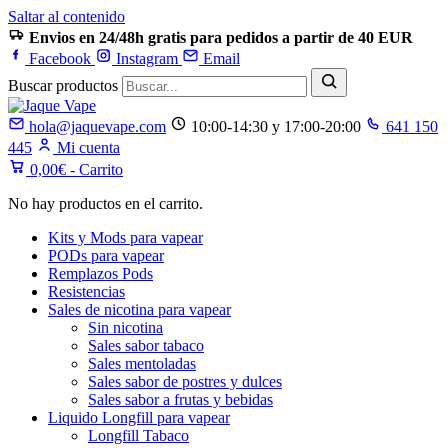
Saltar al contenido
Envios en 24/48h gratis para pedidos a partir de 40 EUR
Facebook
Instagram
Email
Buscar productos
hola@jaquevape.com
10:00-14:30 y 17:00-20:00
641 150
445
Mi cuenta
0,00
€
- Carrito
No hay productos en el carrito.
Kits y Mods para vapear
PODs para vapear
Remplazos Pods
Resistencias
Sales de nicotina para vapear
Sin nicotina
Sales sabor tabaco
Sales mentoladas
Sales sabor de postres y dulces
Sales sabor a frutas y bebidas
Liquido Longfill para vapear
Longfill Tabaco