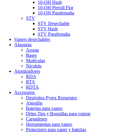
10-OH Hash
10-OH Preroll Flor
10-OH Parafernalia
STV
STV Desechable
STV Hash
STV Parafernalia
Vapers desechables
Alquimia
Aroma
Bases
Moléculas
Nicokits
Atomizadores
RDA
RTA
RDTA
Accesorios
Depósitos Pyrex Repuestos
Algodón
Baterías para vapeo
Drips Tips y Boquillas para vapear
Cargadores
Herramientas para vapeo
Protectores para vaper y baterias