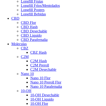
Longfill Frutas
Longfill Fríos/Mentolados
Longfill Postres
Longfill Bebidas
CBD
CBD Flor
CBD Hash
CBD Desechable
CBD Liquido
CBD Parafernalia
Moleculas
CBZ
CBZ Hash
C2M
C2M Hash
C2M Preroll
C2M Desechable
Nano 10
Nano 10 Flor
Nano 10 Preroll Flor
Nano 10 Parafernalia
10-OH
10-OH Desechable
10-OH Liquido
10-OH Flor