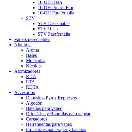
10-OH Hash
10-OH Preroll Flor
10-OH Parafernalia
STV
STV Desechable
STV Hash
STV Parafernalia
Vapers desechables
Alquimia
Aroma
Bases
Moléculas
Nicokits
Atomizadores
RDA
RTA
RDTA
Accesorios
Depósitos Pyrex Repuestos
Algodón
Baterías para vapeo
Drips Tips y Boquillas para vapear
Cargadores
Herramientas para vapeo
Protectores para vaper y baterias