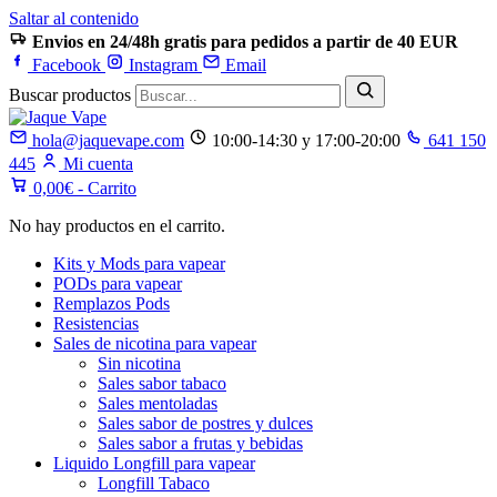
Saltar al contenido
Envios en 24/48h gratis para pedidos a partir de 40 EUR
Facebook
Instagram
Email
Buscar productos
hola@jaquevape.com
10:00-14:30 y 17:00-20:00
641 150
445
Mi cuenta
0,00
€
- Carrito
No hay productos en el carrito.
Kits y Mods para vapear
PODs para vapear
Remplazos Pods
Resistencias
Sales de nicotina para vapear
Sin nicotina
Sales sabor tabaco
Sales mentoladas
Sales sabor de postres y dulces
Sales sabor a frutas y bebidas
Liquido Longfill para vapear
Longfill Tabaco