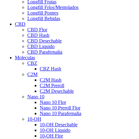
Longfill Frutas
Longfill Fríos/Mentolados
Longfill Postres
Longfill Bebidas
CBD
CBD Flor
CBD Hash
CBD Desechable
CBD Liquido
CBD Parafernalia
Moleculas
CBZ
CBZ Hash
C2M
C2M Hash
C2M Preroll
C2M Desechable
Nano 10
Nano 10 Flor
Nano 10 Preroll Flor
Nano 10 Parafernalia
10-OH
10-OH Desechable
10-OH Liquido
10-OH Flor