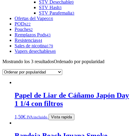
STV Desechable
0
STV Hash
3
STV Parafernalia
3
Ofertas del Vapeo
16
PODs
22
Pouches
2
Remplazos Pods
43
Resistencias
44
Sales de nicotina
179
Vapers desechables
46
Mostrando los 3 resultados
Ordenado por popularidad
Papel de Liar de Cáñamo Japón Day
1 1/4 con filtros
1,50
€
IVA incluido
Vista rapida
Bandeja Beach Iguana Smoke