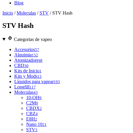
Blog
Inicio
/
Moleculas
/
STV
/ STV Hash
STV Hash
Categorias de vapeo
Accesorios
57
Alquimia
152
Atomizadores
8
CBD
30
Kits de Inicio
1
Kits y Mods
13
Líquidos para vapear
193
Longfill
117
Moleculas
43
10-OH
9
C2M
9
CBDX
2
CBZ
4
E8H
2
Nano 10
21
STV
3