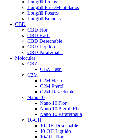
Longfill Frutas
Longfill Fríos/Mentolados
Longfill Postres
Longfill Bebidas
CBD
CBD Flor
CBD Hash
CBD Desechable
CBD Liquido
CBD Parafernalia
Moleculas
CBZ
CBZ Hash
C2M
C2M Hash
C2M Preroll
C2M Desechable
Nano 10
Nano 10 Flor
Nano 10 Preroll Flor
Nano 10 Parafernalia
10-OH
10-OH Desechable
10-OH Liquido
10-OH Flor