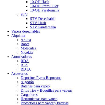
10-OH Hash
10-OH Preroll Flor
10-OH Parafernalia
STV
STV Desechable
STV Hash
STV Parafernalia
Vapers desechables
Alquimia
Aroma
Bases
Moléculas
Nicokits
Atomizadores
RDA
RTA
RDTA
Accesorios
Depósitos Pyrex Repuestos
Algodón
Baterías para vapeo
Drips Tips y Boquillas para vapear
Cargadores
Herramientas para vapeo
Protectores para vaper y baterias