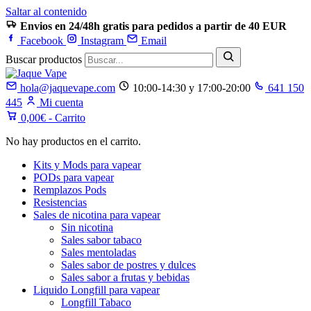
Saltar al contenido
Envios en 24/48h gratis para pedidos a partir de 40 EUR
Facebook
Instagram
Email
Buscar productos
hola@jaquevape.com
10:00-14:30 y 17:00-20:00
641 150
445
Mi cuenta
0,00
€
- Carrito
No hay productos en el carrito.
Kits y Mods para vapear
PODs para vapear
Remplazos Pods
Resistencias
Sales de nicotina para vapear
Sin nicotina
Sales sabor tabaco
Sales mentoladas
Sales sabor de postres y dulces
Sales sabor a frutas y bebidas
Liquido Longfill para vapear
Longfill Tabaco