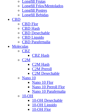
Longfill Frutas
Longfill Fríos/Mentolados
Longfill Postres
Longfill Bebidas
CBD
CBD Flor
CBD Hash
CBD Desechable
CBD Liquido
CBD Parafernalia
Moleculas
CBZ
CBZ Hash
C2M
C2M Hash
C2M Preroll
C2M Desechable
Nano 10
Nano 10 Flor
Nano 10 Preroll Flor
Nano 10 Parafernalia
10-OH
10-OH Desechable
10-OH Liquido
10-OH Flor