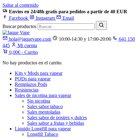
Saltar al contenido
Envios en 24/48h gratis para pedidos a partir de 40 EUR
Facebook
Instagram
Email
Buscar productos
hola@jaquevape.com
10:00-14:30 y 17:00-20:00
641 150
445
Mi cuenta
0,00
€
- Carrito
No hay productos en el carrito.
Kits y Mods para vapear
PODs para vapear
Remplazos Pods
Resistencias
Sales de nicotina para vapear
Sin nicotina
Sales sabor tabaco
Sales mentoladas
Sales sabor de postres y dulces
Sales sabor a frutas y bebidas
Liquido Longfill para vapear
Longfill Tabaco