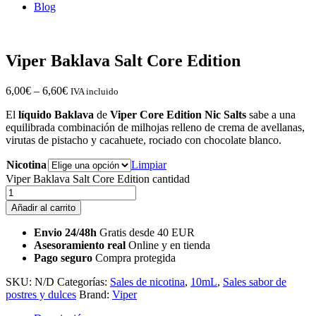
Blog
Viper Baklava Salt Core Edition
6,00
€
–
6,60
€
IVA incluido
El
líquido Baklava
de
Viper Core Edition Nic Salts
sabe a una
equilibrada combinación de milhojas relleno de crema de avellanas,
virutas de pistacho y cacahuete, rociado con chocolate blanco.
Nicotina
Limpiar
Viper Baklava Salt Core Edition cantidad
Añadir al carrito
Envio 24/48h
Gratis desde 40 EUR
Asesoramiento real
Online y en tienda
Pago seguro
Compra protegida
SKU:
N/D
Categorías:
Sales de nicotina
,
10mL
,
Sales sabor de
postres y dulces
Brand:
Viper