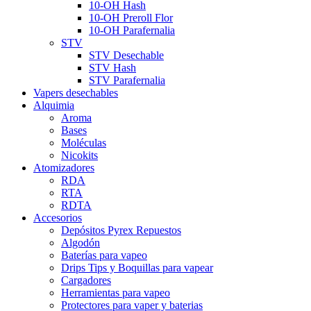
10-OH Hash
10-OH Preroll Flor
10-OH Parafernalia
STV
STV Desechable
STV Hash
STV Parafernalia
Vapers desechables
Alquimia
Aroma
Bases
Moléculas
Nicokits
Atomizadores
RDA
RTA
RDTA
Accesorios
Depósitos Pyrex Repuestos
Algodón
Baterías para vapeo
Drips Tips y Boquillas para vapear
Cargadores
Herramientas para vapeo
Protectores para vaper y baterias