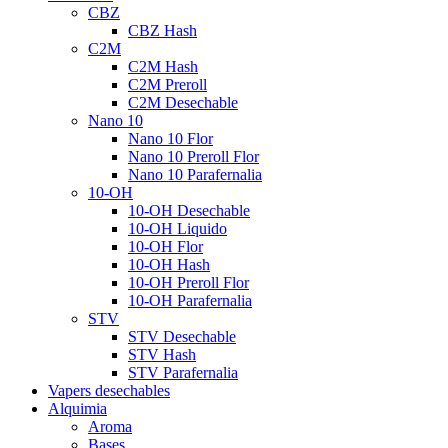
CBZ
CBZ Hash
C2M
C2M Hash
C2M Preroll
C2M Desechable
Nano 10
Nano 10 Flor
Nano 10 Preroll Flor
Nano 10 Parafernalia
10-OH
10-OH Desechable
10-OH Liquido
10-OH Flor
10-OH Hash
10-OH Preroll Flor
10-OH Parafernalia
STV
STV Desechable
STV Hash
STV Parafernalia
Vapers desechables
Alquimia
Aroma
Bases