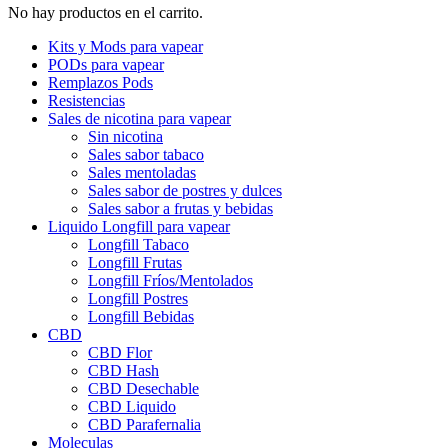
No hay productos en el carrito.
Kits y Mods para vapear
PODs para vapear
Remplazos Pods
Resistencias
Sales de nicotina para vapear
Sin nicotina
Sales sabor tabaco
Sales mentoladas
Sales sabor de postres y dulces
Sales sabor a frutas y bebidas
Liquido Longfill para vapear
Longfill Tabaco
Longfill Frutas
Longfill Fríos/Mentolados
Longfill Postres
Longfill Bebidas
CBD
CBD Flor
CBD Hash
CBD Desechable
CBD Liquido
CBD Parafernalia
Moleculas