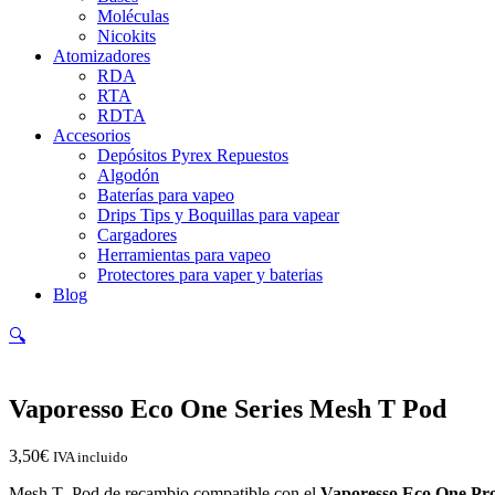
Moléculas
Nicokits
Atomizadores
RDA
RTA
RDTA
Accesorios
Depósitos Pyrex Repuestos
Algodón
Baterías para vapeo
Drips Tips y Boquillas para vapear
Cargadores
Herramientas para vapeo
Protectores para vaper y baterias
Blog
🔍
Vaporesso Eco One Series Mesh T Pod
3,50
€
IVA incluido
Mesh T- Pod de recambio compatible con el
Vaporesso Eco One Pro