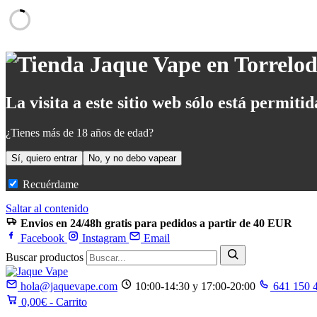
La visita a este sitio web sólo está permit
¿Tienes más de 18 años de edad?
Sí, quiero entrar
No, y no debo vapear
Recuérdame
Saltar al contenido
Envios en 24/48h gratis para pedidos a partir de 40 EUR
Facebook
Instagram
Email
Buscar productos
hola@jaquevape.com
10:00-14:30 y 17:00-20:00
641 150 
0,00
€
- Carrito