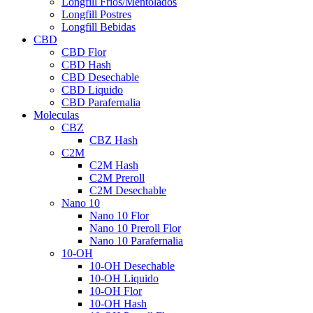
Longfill Fríos/Mentolados
Longfill Postres
Longfill Bebidas
CBD
CBD Flor
CBD Hash
CBD Desechable
CBD Liquido
CBD Parafernalia
Moleculas
CBZ
CBZ Hash
C2M
C2M Hash
C2M Preroll
C2M Desechable
Nano 10
Nano 10 Flor
Nano 10 Preroll Flor
Nano 10 Parafernalia
10-OH
10-OH Desechable
10-OH Liquido
10-OH Flor
10-OH Hash