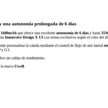
y una autonomía prolongada de 6 días
e
1600mAh
que ofrece una excelente
autonomía de 6 días
y hasta
35
mada
Immersive Design X UI
con temas exclusivos según el color del di
te personalizar la calada mediante el control de flujo de aire lateral
st
P y G3.
bor sin caídas de rendimiento.
e la marca
Uwell
.