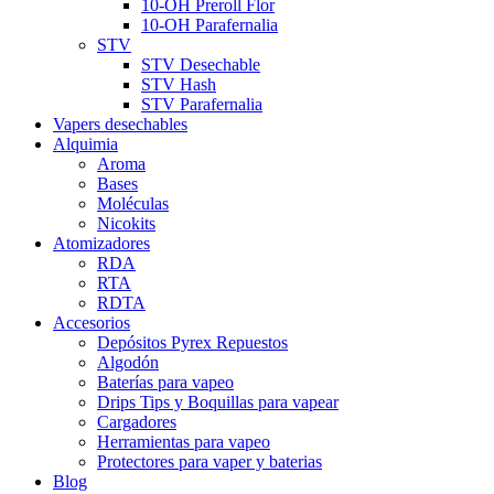
10-OH Preroll Flor
10-OH Parafernalia
STV
STV Desechable
STV Hash
STV Parafernalia
Vapers desechables
Alquimia
Aroma
Bases
Moléculas
Nicokits
Atomizadores
RDA
RTA
RDTA
Accesorios
Depósitos Pyrex Repuestos
Algodón
Baterías para vapeo
Drips Tips y Boquillas para vapear
Cargadores
Herramientas para vapeo
Protectores para vaper y baterias
Blog