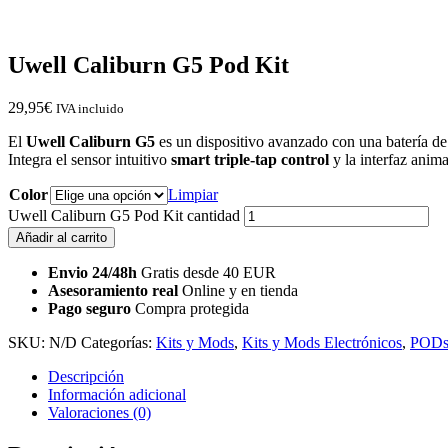
Uwell Caliburn G5 Pod Kit
29,95
€
IVA incluido
El
Uwell Caliburn G5
es un dispositivo avanzado con una batería d
Integra el sensor intuitivo
smart triple-tap control
y la interfaz ani
Color
Limpiar
Uwell Caliburn G5 Pod Kit cantidad
Añadir al carrito
Envio 24/48h
Gratis desde 40 EUR
Asesoramiento real
Online y en tienda
Pago seguro
Compra protegida
SKU:
N/D
Categorías:
Kits y Mods
,
Kits y Mods Electrónicos
,
POD
Descripción
Información adicional
Valoraciones (0)