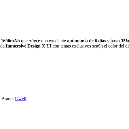
e
1600mAh
que ofrece una excelente
autonomía de 6 días
y hasta
35
mada
Immersive Design X UI
con temas exclusivos según el color del di
s
Brand:
Uwell