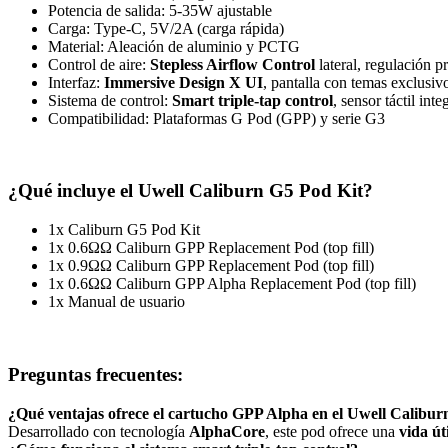
Potencia de salida: 5-35W ajustable
Carga: Type-C, 5V/2A (carga rápida)
Material: Aleación de aluminio y PCTG
Control de aire:
Stepless Airflow Control
lateral, regulación
Interfaz:
Immersive Design X UI
, pantalla con temas exclusivo
Sistema de control:
Smart triple-tap control
, sensor táctil in
Compatibilidad: Plataformas G Pod (GPP) y serie G3
¿Qué incluye el Uwell Caliburn G5 Pod Kit?
1x Caliburn G5 Pod Kit
1x 0.6ΩΩ Caliburn GPP Replacement Pod (top fill)
1x 0.9ΩΩ Caliburn GPP Replacement Pod (top fill)
1x 0.6ΩΩ Caliburn GPP Alpha Replacement Pod (top fill)
1x Manual de usuario
Preguntas frecuentes:
¿Qué ventajas ofrece el cartucho GPP Alpha en el Uwell Calibu
Desarrollado con tecnología
AlphaCore
, este pod ofrece una
vida út