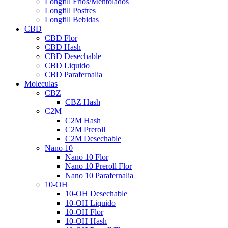
Longfill Fríos/Mentolados
Longfill Postres
Longfill Bebidas
CBD
CBD Flor
CBD Hash
CBD Desechable
CBD Liquido
CBD Parafernalia
Moleculas
CBZ
CBZ Hash
C2M
C2M Hash
C2M Preroll
C2M Desechable
Nano 10
Nano 10 Flor
Nano 10 Preroll Flor
Nano 10 Parafernalia
10-OH
10-OH Desechable
10-OH Liquido
10-OH Flor
10-OH Hash