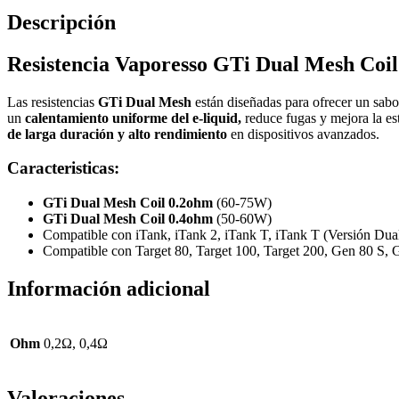
Descripción
Resistencia Vaporesso GTi Dual Mesh Coil
Las resistencias
GTi Dual Mesh
están diseñadas para ofrecer un sabor
un
calentamiento uniforme del e-liquid,
reduce fugas y mejora la es
de larga duración y alto rendimiento
en dispositivos avanzados.
Caracteristicas:
GTi Dual Mesh Coil 0.2ohm
(60-75W)
GTi Dual Mesh Coil 0.4ohm
(50-60W)
Compatible con iTank, iTank 2, iTank T, iTank T (Versión Du
Compatible con Target 80, Target 100, Target 200, Gen 80 S
Información adicional
Ohm
0,2Ω, 0,4Ω
Valoraciones