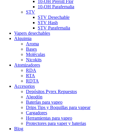
10-OH Preroll Flor
10-OH Parafernalia
STV
STV Desechable
STV Hash
STV Parafernalia
Vapers desechables
Alquimia
Aroma
Bases
Moléculas
Nicokits
Atomizadores
RDA
RTA
RDTA
Accesorios
Depósitos Pyrex Repuestos
Algodón
Baterías para vapeo
Drips Tips y Boquillas para vapear
Cargadores
Herramientas para vapeo
Protectores para vaper y baterias
Blog