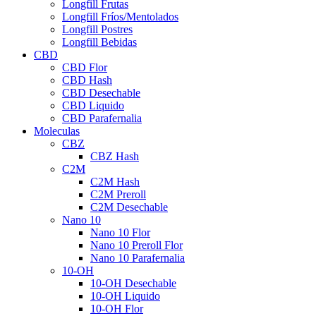
Longfill Frutas
Longfill Fríos/Mentolados
Longfill Postres
Longfill Bebidas
CBD
CBD Flor
CBD Hash
CBD Desechable
CBD Liquido
CBD Parafernalia
Moleculas
CBZ
CBZ Hash
C2M
C2M Hash
C2M Preroll
C2M Desechable
Nano 10
Nano 10 Flor
Nano 10 Preroll Flor
Nano 10 Parafernalia
10-OH
10-OH Desechable
10-OH Liquido
10-OH Flor