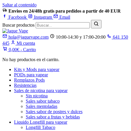
Saltar al contenido
Envios en 24/48h gratis para pedidos a partir de 40 EUR
Facebook
Instagram
Email
Buscar productos
hola@jaquevape.com
10:00-14:30 y 17:00-20:00
641 150
445
Mi cuenta
0,00
€
- Carrito
No hay productos en el carrito.
Kits y Mods para vapear
PODs para vapear
Remplazos Pods
Resistencias
Sales de nicotina para vapear
Sin nicotina
Sales sabor tabaco
Sales mentoladas
Sales sabor de postres y dulces
Sales sabor a frutas y bebidas
Liquido Longfill para vapear
Longfill Tabaco