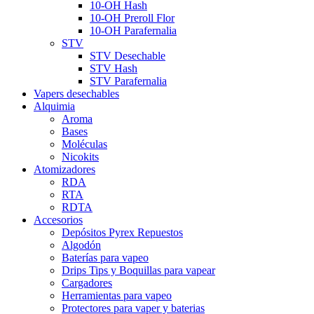
10-OH Hash
10-OH Preroll Flor
10-OH Parafernalia
STV
STV Desechable
STV Hash
STV Parafernalia
Vapers desechables
Alquimia
Aroma
Bases
Moléculas
Nicokits
Atomizadores
RDA
RTA
RDTA
Accesorios
Depósitos Pyrex Repuestos
Algodón
Baterías para vapeo
Drips Tips y Boquillas para vapear
Cargadores
Herramientas para vapeo
Protectores para vaper y baterias