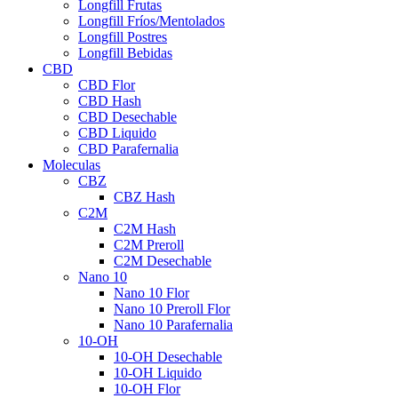
Longfill Frutas
Longfill Fríos/Mentolados
Longfill Postres
Longfill Bebidas
CBD
CBD Flor
CBD Hash
CBD Desechable
CBD Liquido
CBD Parafernalia
Moleculas
CBZ
CBZ Hash
C2M
C2M Hash
C2M Preroll
C2M Desechable
Nano 10
Nano 10 Flor
Nano 10 Preroll Flor
Nano 10 Parafernalia
10-OH
10-OH Desechable
10-OH Liquido
10-OH Flor