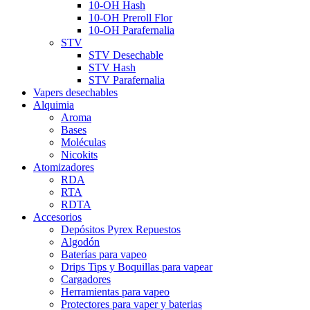
10-OH Hash
10-OH Preroll Flor
10-OH Parafernalia
STV
STV Desechable
STV Hash
STV Parafernalia
Vapers desechables
Alquimia
Aroma
Bases
Moléculas
Nicokits
Atomizadores
RDA
RTA
RDTA
Accesorios
Depósitos Pyrex Repuestos
Algodón
Baterías para vapeo
Drips Tips y Boquillas para vapear
Cargadores
Herramientas para vapeo
Protectores para vaper y baterias