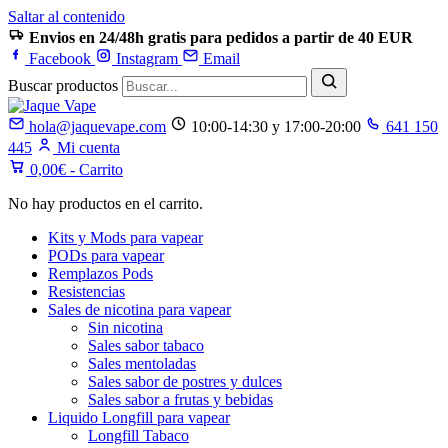
Saltar al contenido
Envios en 24/48h gratis para pedidos a partir de 40 EUR
Facebook
Instagram
Email
Buscar productos
hola@jaquevape.com
10:00-14:30 y 17:00-20:00
641 150
445
Mi cuenta
0,00
€
- Carrito
No hay productos en el carrito.
Kits y Mods para vapear
PODs para vapear
Remplazos Pods
Resistencias
Sales de nicotina para vapear
Sin nicotina
Sales sabor tabaco
Sales mentoladas
Sales sabor de postres y dulces
Sales sabor a frutas y bebidas
Liquido Longfill para vapear
Longfill Tabaco