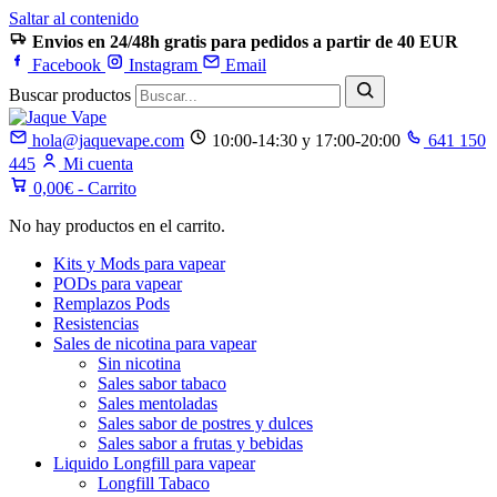
Saltar al contenido
Envios en 24/48h gratis para pedidos a partir de 40 EUR
Facebook
Instagram
Email
Buscar productos
hola@jaquevape.com
10:00-14:30 y 17:00-20:00
641 150
445
Mi cuenta
0,00
€
- Carrito
No hay productos en el carrito.
Kits y Mods para vapear
PODs para vapear
Remplazos Pods
Resistencias
Sales de nicotina para vapear
Sin nicotina
Sales sabor tabaco
Sales mentoladas
Sales sabor de postres y dulces
Sales sabor a frutas y bebidas
Liquido Longfill para vapear
Longfill Tabaco