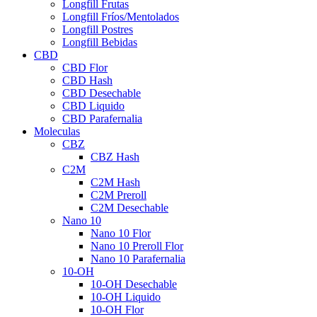
Longfill Frutas
Longfill Fríos/Mentolados
Longfill Postres
Longfill Bebidas
CBD
CBD Flor
CBD Hash
CBD Desechable
CBD Liquido
CBD Parafernalia
Moleculas
CBZ
CBZ Hash
C2M
C2M Hash
C2M Preroll
C2M Desechable
Nano 10
Nano 10 Flor
Nano 10 Preroll Flor
Nano 10 Parafernalia
10-OH
10-OH Desechable
10-OH Liquido
10-OH Flor