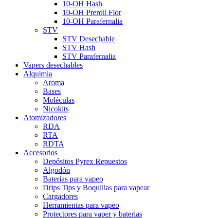
10-OH Hash
10-OH Preroll Flor
10-OH Parafernalia
STV
STV Desechable
STV Hash
STV Parafernalia
Vapers desechables
Alquimia
Aroma
Bases
Moléculas
Nicokits
Atomizadores
RDA
RTA
RDTA
Accesorios
Depósitos Pyrex Repuestos
Algodón
Baterías para vapeo
Drips Tips y Boquillas para vapear
Cargadores
Herramientas para vapeo
Protectores para vaper y baterias