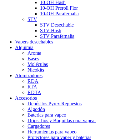
10-OH Hash
10-OH Preroll Flor
10-OH Parafernalia
STV
STV Desechable
STV Hash
STV Parafernalia
Vapers desechables
Alquimia
Aroma
Bases
Moléculas
Nicokits
Atomizadores
RDA
RTA
RDTA
Accesorios
Depósitos Pyrex Repuestos
Algodón
Baterías para vapeo
Drips Tips y Boquillas para vapear
Cargadores
Herramientas para vapeo
Protectores para vaper y baterias