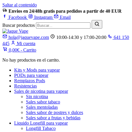
Saltar al contenido
Envios en 24/48h gratis para pedidos a partir de 40 EUR
Facebook
Instagram
Email
Buscar productos
hola@jaquevape.com
10:00-14:30 y 17:00-20:00
641 150
445
Mi cuenta
0,00
€
- Carrito
No hay productos en el carrito.
Kits y Mods para vapear
PODs para vapear
Remplazos Pods
Resistencias
Sales de nicotina para vapear
Sin nicotina
Sales sabor tabaco
Sales mentoladas
Sales sabor de postres y dulces
Sales sabor a frutas y bebidas
Liquido Longfill para vapear
Longfill Tabaco