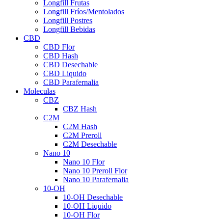
Longfill Frutas
Longfill Fríos/Mentolados
Longfill Postres
Longfill Bebidas
CBD
CBD Flor
CBD Hash
CBD Desechable
CBD Liquido
CBD Parafernalia
Moleculas
CBZ
CBZ Hash
C2M
C2M Hash
C2M Preroll
C2M Desechable
Nano 10
Nano 10 Flor
Nano 10 Preroll Flor
Nano 10 Parafernalia
10-OH
10-OH Desechable
10-OH Liquido
10-OH Flor