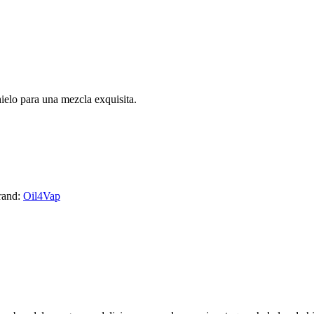
ielo para una mezcla exquisita.
rand:
Oil4Vap