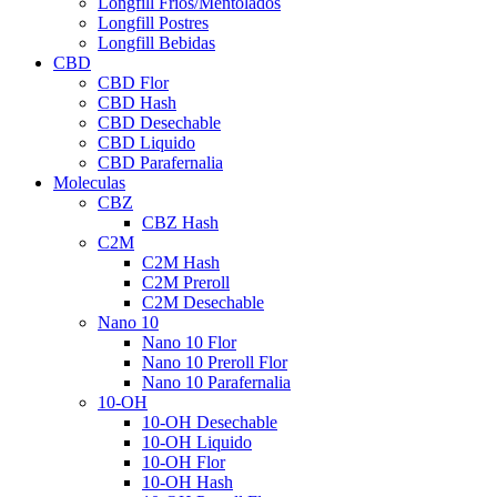
Longfill Fríos/Mentolados
Longfill Postres
Longfill Bebidas
CBD
CBD Flor
CBD Hash
CBD Desechable
CBD Liquido
CBD Parafernalia
Moleculas
CBZ
CBZ Hash
C2M
C2M Hash
C2M Preroll
C2M Desechable
Nano 10
Nano 10 Flor
Nano 10 Preroll Flor
Nano 10 Parafernalia
10-OH
10-OH Desechable
10-OH Liquido
10-OH Flor
10-OH Hash