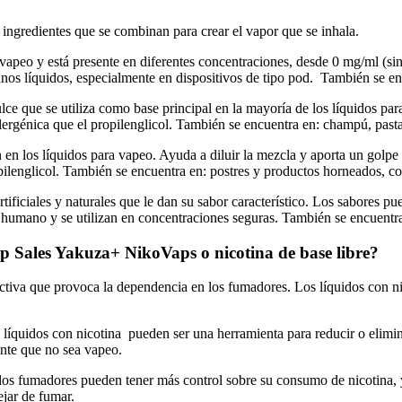
s ingredientes que se combinan para crear el vapor que se inhala.
vapeo y está presente en diferentes concentraciones, desde 0 mg/ml (si
unos líquidos, especialmente en dispositivos de tipo pod.
También se enc
ulce que se utiliza como base principal en la mayoría de los líquidos p
ergénica que el propilenglicol.
También se encuentra en: champú, pasta 
en los líquidos para vapeo. Ayuda a diluir la mezcla y aporta un golpe 
opilenglicol. También se encuentra en: postres y productos horneados, c
ficiales y naturales que le dan su sabor característico. Los sabores pue
umano y se utilizan en concentraciones seguras. También se encuentra en
ap Sales Yakuza+ NikoVaps o nicotina de base libre?
ctiva que provoca la dependencia en los fumadores. Los líquidos con nico
s líquidos con nicotina pueden ser una herramienta para reducir o elimi
ante que no sea vapeo.
, los fumadores pueden tener más control sobre su consumo de nicotina, 
ejar de fumar.