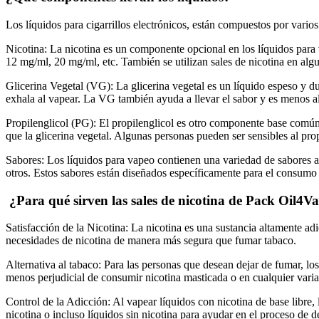
Los líquidos para cigarrillos electrónicos, están compuestos por vario
Nicotina:
La nicotina es un componente opcional en los líquidos para 
12 mg/ml, 20 mg/ml, etc. También se utilizan sales de nicotina en alg
Glicerina Vegetal (VG):
La glicerina vegetal es un líquido espeso y d
exhala al vapear. La VG también ayuda a llevar el sabor y es menos al
Propilenglicol (PG):
El propilenglicol es otro componente base común 
que la glicerina vegetal. Algunas personas pueden ser sensibles al pr
Sabores:
Los líquidos para vapeo contienen una variedad de sabores arti
otros. Estos sabores están diseñados específicamente para el consumo h
¿Para qué sirven las sales de nicotina de Pack Oil4V
Satisfacción de la Nicotina: La nicotina es una sustancia altamente adi
necesidades de nicotina de manera más segura que fumar tabaco.
Alternativa al tabaco: Para las personas que desean dejar de fumar, lo
menos perjudicial de consumir nicotina masticada o en cualquier vari
Control de la Adicción: Al vapear líquidos con nicotina de base libre
nicotina o incluso líquidos sin nicotina para ayudar en el proceso de d