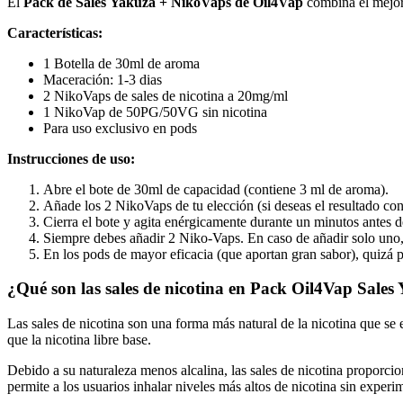
El
Pack de Sales Yakuza + NikoVaps de
Oil4Vap
combina el mejor
Características:
1 Botella de 30ml de aroma
Maceración: 1-3 dias
2 NikoVaps de sales de nicotina a 20mg/ml
1 NikoVap de 50PG/50VG sin nicotina
Para uso exclusivo en pods
Instrucciones de uso:
Abre el bote de 30ml de capacidad (contiene 3 ml de aroma).
Añade los 2 NikoVaps de tu elección (si deseas el resultado co
Cierra el bote y agita enérgicamente durante un minutos antes 
Siempre debes añadir 2 Niko-Vaps. En caso de añadir solo uno, 
En los pods de mayor eficacia (que aportan gran sabor), quizá 
¿Qué son las sales de nicotina en Pack Oil4Vap Sale
Las sales de nicotina son una forma más natural de la nicotina que se
que la nicotina libre base.
Debido a su naturaleza menos alcalina, las sales de nicotina proporci
permite a los usuarios inhalar niveles más altos de nicotina sin exper