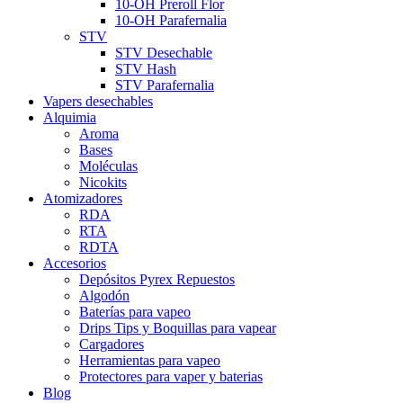
10-OH Preroll Flor
10-OH Parafernalia
STV
STV Desechable
STV Hash
STV Parafernalia
Vapers desechables
Alquimia
Aroma
Bases
Moléculas
Nicokits
Atomizadores
RDA
RTA
RDTA
Accesorios
Depósitos Pyrex Repuestos
Algodón
Baterías para vapeo
Drips Tips y Boquillas para vapear
Cargadores
Herramientas para vapeo
Protectores para vaper y baterias
Blog