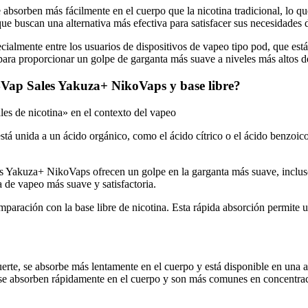
orben más fácilmente en el cuerpo que la nicotina tradicional, lo que 
ue buscan una alternativa más efectiva para satisfacer sus necesidades d
ecialmente entre los usuarios de dispositivos de vapeo tipo pod, que está
para proporcionar un golpe de garganta más suave a niveles más altos de
l4Vap Sales Yakuza+ NikoVaps y base libre?
sales de nicotina» en el contexto del vapeo
stá unida a un ácido orgánico, como el ácido cítrico o el ácido benzoic
 Yakuza+ NikoVaps ofrecen un golpe en la garganta más suave, incluso 
 de vapeo más suave y satisfactoria.
aración con la base libre de nicotina. Esta rápida absorción permite un
erte, se absorbe más lentamente en el cuerpo y está disponible en una
 se absorben rápidamente en el cuerpo y son más comunes en concentrac