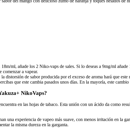
 sabor del mango con delicioso zumo de naranja y toques helados de hi
n 18m/ml, añade los 2 Niko-vaps de sales. Si lo deseas a 9mg/ml añade 
de comenzar a vapear.
la distorsión de sabor producida por el exceso de aroma hará que este 
percibas que este cambia pasados unos días. En la mayoría, este cambio 
s Yakuza+ NikoVaps?
 encuentra en las hojas de tabaco. Esta unión con un ácido da como resu
onan una experiencia de vapeo más suave, con menos irritación en la gar
imentar la misma dureza en la garganta.