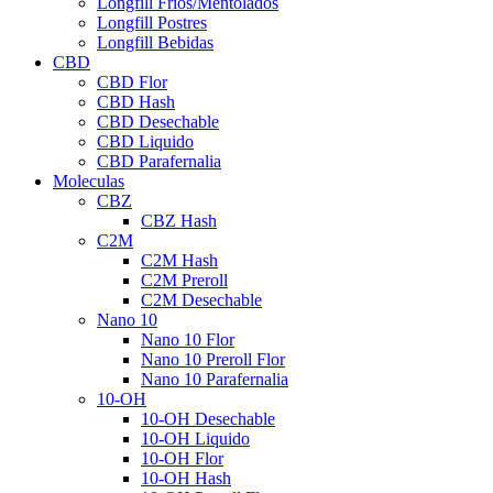
Longfill Fríos/Mentolados
Longfill Postres
Longfill Bebidas
CBD
CBD Flor
CBD Hash
CBD Desechable
CBD Liquido
CBD Parafernalia
Moleculas
CBZ
CBZ Hash
C2M
C2M Hash
C2M Preroll
C2M Desechable
Nano 10
Nano 10 Flor
Nano 10 Preroll Flor
Nano 10 Parafernalia
10-OH
10-OH Desechable
10-OH Liquido
10-OH Flor
10-OH Hash