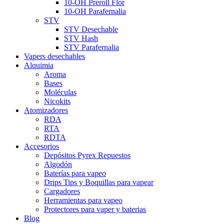
10-OH Preroll Flor
10-OH Parafernalia
STV
STV Desechable
STV Hash
STV Parafernalia
Vapers desechables
Alquimia
Aroma
Bases
Moléculas
Nicokits
Atomizadores
RDA
RTA
RDTA
Accesorios
Depósitos Pyrex Repuestos
Algodón
Baterías para vapeo
Drips Tips y Boquillas para vapear
Cargadores
Herramientas para vapeo
Protectores para vaper y baterias
Blog