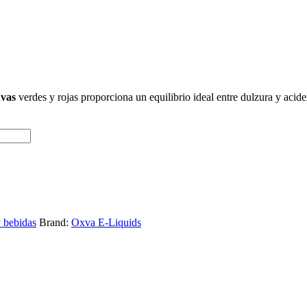
uvas
verdes y rojas proporciona un equilibrio ideal entre dulzura y acide
y bebidas
Brand:
Oxva E-Liquids