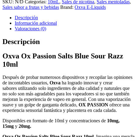
SKU:
N/D
Categorías:
10mL
,
Sales de nicotina
,
Sales mentoladas
,
Sales sabor a frutas y bebidas
Brand:
Oxva E-Liquids
Descripción
Información adicional
Valoraciones (0)
Descripción
Oxva Ox Passion Salts Blue Sour Razz
10ml
Después de probar numerosos dispositivos y recopilar las opiniones
de incontables usuarios,
Oxva
ha logrado innovar y crear
sabores utilizando solo ingredientes de alta calidad y naturales que
no solo son más agradables para los vapeadores si no que también
mejoran la experiencia de vapeo en general. Con una vaporización
suave y un golpe de garganta delicado,
OX PASSION
ofrece una
experiencia sensorial fantástica y placentera en cada calada.
Disponibles en formato de 10ml y concentraciones de
10mg,
15mg
y
20mg.
Oxva Ox Passion Salts Blue Sour Razz 10ml,
Imagina una mezcla