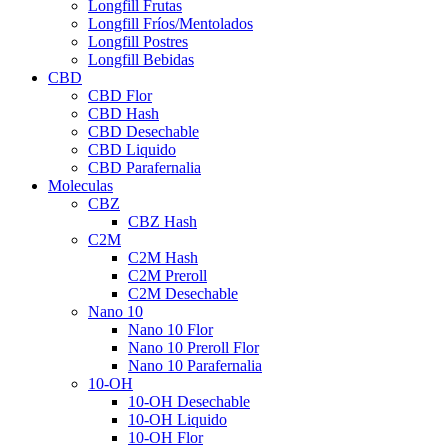
Longfill Frutas
Longfill Fríos/Mentolados
Longfill Postres
Longfill Bebidas
CBD
CBD Flor
CBD Hash
CBD Desechable
CBD Liquido
CBD Parafernalia
Moleculas
CBZ
CBZ Hash
C2M
C2M Hash
C2M Preroll
C2M Desechable
Nano 10
Nano 10 Flor
Nano 10 Preroll Flor
Nano 10 Parafernalia
10-OH
10-OH Desechable
10-OH Liquido
10-OH Flor