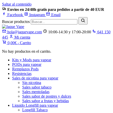
Saltar al contenido
Envios en 24/48h gratis para pedidos a partir de 40 EUR
Facebook
Instagram
Email
Buscar productos
hola@jaquevape.com
10:00-14:30 y 17:00-20:00
641 150
445
Mi cuenta
0,00
€
- Carrito
No hay productos en el carrito.
Kits y Mods para vapear
PODs para vapear
Remplazos Pods
Resistencias
Sales de nicotina para vapear
Sin nicotina
Sales sabor tabaco
Sales mentoladas
Sales sabor de postres y dulces
Sales sabor a frutas y bebidas
Liquido Longfill para vapear
Longfill Tabaco