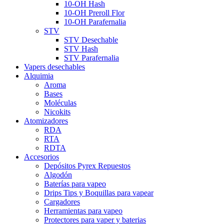
10-OH Hash
10-OH Preroll Flor
10-OH Parafernalia
STV
STV Desechable
STV Hash
STV Parafernalia
Vapers desechables
Alquimia
Aroma
Bases
Moléculas
Nicokits
Atomizadores
RDA
RTA
RDTA
Accesorios
Depósitos Pyrex Repuestos
Algodón
Baterías para vapeo
Drips Tips y Boquillas para vapear
Cargadores
Herramientas para vapeo
Protectores para vaper y baterias