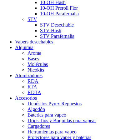
10-OH Hash
10-OH Preroll Flor
10-OH Parafernalia
STV
STV Desechable
STV Hash
STV Parafernalia
Vapers desechables
Alquimia
Aroma
Bases
Moléculas
Nicokits
Atomizadores
RDA
RTA
RDTA
Accesorios
Depósitos Pyrex Repuestos
Algodón
Baterías para vapeo
Drips Tips y Boquillas para vapear
Cargadores
Herramientas para vapeo
Protectores para vaper y baterias