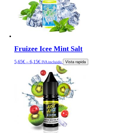
Fruizee Icee Mint Salt
5,65
€
–
6,15
€
IVA incluido
Vista rapida