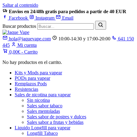
Saltar al contenido
Envios en 24/48h gratis para pedidos a partir de 40 EUR
Facebook
Instagram
Email
Buscar productos
hola@jaquevape.com
10:00-14:30 y 17:00-20:00
641 150
445
Mi cuenta
0,00
€
- Carrito
No hay productos en el carrito.
Kits y Mods para vapear
PODs para vapear
Remplazos Pods
Resistencias
Sales de nicotina para vapear
Sin nicotina
Sales sabor tabaco
Sales mentoladas
Sales sabor de postres y dulces
Sales sabor a frutas y bebidas
Liquido Longfill para vapear
Longfill Tabaco