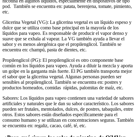
nicotina en algunos líquidos, especialmente en dispositivos de tipo
pod.
También se encuentra en: patata, berenjena, tomate, pimiento,
etc.
Glicerina Vegetal (VG):
La glicerina vegetal es un líquido espeso y
dulce que se utiliza como base principal en la mayoría de los
líquidos para vapeo. Es responsable de producir el vapor denso y
suave que se exhala al vapear. La VG también ayuda a llevar el
sabor y es menos alergénica que el propilenglicol.
También se
encuentra en: champú, pasta de dientes, etc.
Propilenglicol (PG):
El propilenglicol es otro componente base
común en los líquidos para vapeo. Ayuda a diluir la mezcla y aporta
un golpe en la garganta más fuerte. El PG también transporta mejor
el sabor que la glicerina vegetal. Algunas personas pueden ser
sensibles al propilenglicol. También se encuentra en: postres y
productos horneados, comidas rápidas, palomitas de maíz, etc.
Sabores:
Los líquidos para vapeo contienen una variedad de sabores
artificiales y naturales que le dan su sabor característico. Los sabores
pueden ser frutales, mentolados, dulces, de postres, tabaquiles, entre
otros. Estos sabores están diseñados específicamente para el
consumo humano y se utilizan en concentraciones seguras. También
se encuentra en: regaliz, cacao, café, té, etc.