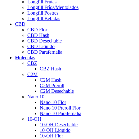
Longfill Frutas
Longfill Fríos/Mentolados
Longfill Postres
Longfill Bebidas
CBD
CBD Flor
CBD Hash
CBD Desechable
CBD Liquido
CBD Parafernalia
Moleculas
CBZ
CBZ Hash
C2M
C2M Hash
C2M Preroll
C2M Desechable
Nano 10
Nano 10 Flor
Nano 10 Preroll Flor
Nano 10 Parafernalia
10-OH
10-OH Desechable
10-OH Liquido
10-OH Flor