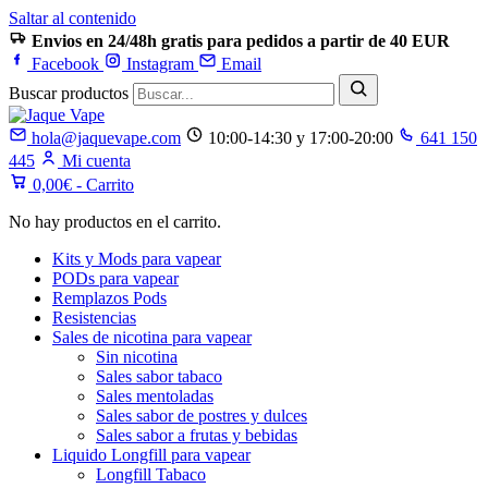
Saltar al contenido
Envios en 24/48h gratis para pedidos a partir de 40 EUR
Facebook
Instagram
Email
Buscar productos
hola@jaquevape.com
10:00-14:30 y 17:00-20:00
641 150
445
Mi cuenta
0,00
€
- Carrito
No hay productos en el carrito.
Kits y Mods para vapear
PODs para vapear
Remplazos Pods
Resistencias
Sales de nicotina para vapear
Sin nicotina
Sales sabor tabaco
Sales mentoladas
Sales sabor de postres y dulces
Sales sabor a frutas y bebidas
Liquido Longfill para vapear
Longfill Tabaco