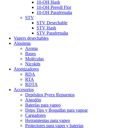
10-OH Hash
10-OH Preroll Flor
10-OH Parafernalia
STV
STV Desechable
STV Hash
STV Parafernalia
Vapers desechables
Alquimia
Aroma
Bases
Moléculas
Nicokits
Atomizadores
RDA
RTA
RDTA
Accesorios
Depósitos Pyrex Repuestos
Algodón
Baterías para vapeo
Drips Tips y Boquillas para vapear
Cargadores
Herramientas para vapeo
Protectores para vaper y baterias