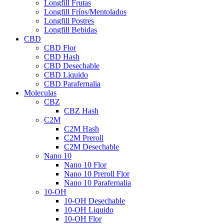
Longfill Frutas
Longfill Fríos/Mentolados
Longfill Postres
Longfill Bebidas
CBD
CBD Flor
CBD Hash
CBD Desechable
CBD Liquido
CBD Parafernalia
Moleculas
CBZ
CBZ Hash
C2M
C2M Hash
C2M Preroll
C2M Desechable
Nano 10
Nano 10 Flor
Nano 10 Preroll Flor
Nano 10 Parafernalia
10-OH
10-OH Desechable
10-OH Liquido
10-OH Flor