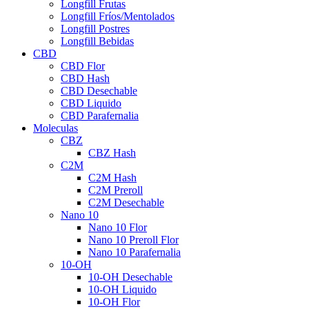
Longfill Frutas
Longfill Fríos/Mentolados
Longfill Postres
Longfill Bebidas
CBD
CBD Flor
CBD Hash
CBD Desechable
CBD Liquido
CBD Parafernalia
Moleculas
CBZ
CBZ Hash
C2M
C2M Hash
C2M Preroll
C2M Desechable
Nano 10
Nano 10 Flor
Nano 10 Preroll Flor
Nano 10 Parafernalia
10-OH
10-OH Desechable
10-OH Liquido
10-OH Flor