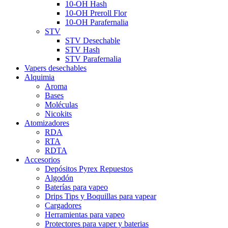
10-OH Hash
10-OH Preroll Flor
10-OH Parafernalia
STV
STV Desechable
STV Hash
STV Parafernalia
Vapers desechables
Alquimia
Aroma
Bases
Moléculas
Nicokits
Atomizadores
RDA
RTA
RDTA
Accesorios
Depósitos Pyrex Repuestos
Algodón
Baterías para vapeo
Drips Tips y Boquillas para vapear
Cargadores
Herramientas para vapeo
Protectores para vaper y baterias