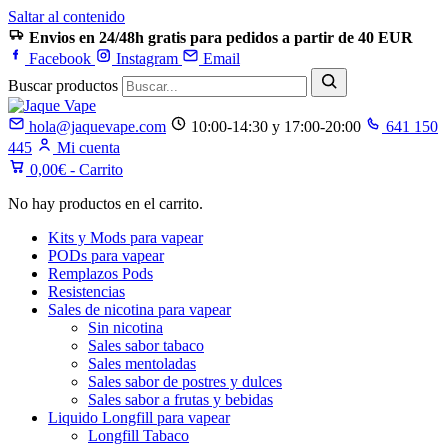
Saltar al contenido
Envios en 24/48h gratis para pedidos a partir de 40 EUR
Facebook
Instagram
Email
Buscar productos
hola@jaquevape.com
10:00-14:30 y 17:00-20:00
641 150
445
Mi cuenta
0,00
€
- Carrito
No hay productos en el carrito.
Kits y Mods para vapear
PODs para vapear
Remplazos Pods
Resistencias
Sales de nicotina para vapear
Sin nicotina
Sales sabor tabaco
Sales mentoladas
Sales sabor de postres y dulces
Sales sabor a frutas y bebidas
Liquido Longfill para vapear
Longfill Tabaco