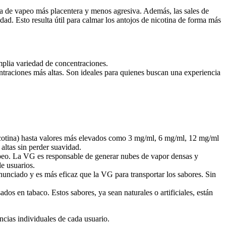
ia de vapeo más placentera y menos agresiva. Además, las sales de
dad. Esto resulta útil para calmar los antojos de nicotina de forma más
mplia variedad de concentraciones.
traciones más altas. Son ideales para quienes buscan una experiencia
 nicotina) hasta valores más elevados como 3 mg/ml, 6 mg/ml, 12 mg/ml
altas sin perder suavidad.
vapeo. La VG es responsable de generar nubes de vapor densas y
de usuarios.
nunciado y es más eficaz que la VG para transportar los sabores. Sin
dos en tabaco. Estos sabores, ya sean naturales o artificiales, están
cias individuales de cada usuario.