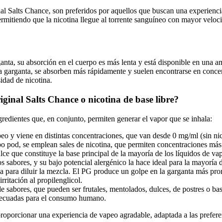
nal Salts Chance, son preferidos por aquellos que buscan una experienc
rmitiendo que la nicotina llegue al torrente sanguíneo con mayor veloci
anta, su absorción en el cuerpo es más lenta y está disponible en una a
garganta, se absorben más rápidamente y suelen encontrarse en concen
idad de nicotina.
riginal Salts Chance
o nicotina de base libre?
ngredientes que, en conjunto, permiten generar el vapor que se inhala:
vapeo y viene en distintas concentraciones, que van desde 0 mg/ml (sin
o pod, se emplean sales de nicotina, que permiten concentraciones más 
ulce que constituye la base principal de la mayoría de los líquidos de 
s sabores, y su bajo potencial alergénico la hace ideal para la mayoría 
za para diluir la mezcla. El PG produce un golpe en la garganta más pro
ritación al propilenglicol.
 sabores, que pueden ser frutales, mentolados, dulces, de postres o basa
adecuadas para el consumo humano.
roporcionar una experiencia de vapeo agradable, adaptada a las preferen