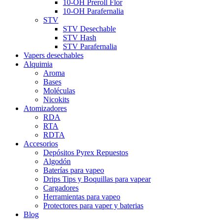
10-OH Preroll Flor
10-OH Parafernalia
STV
STV Desechable
STV Hash
STV Parafernalia
Vapers desechables
Alquimia
Aroma
Bases
Moléculas
Nicokits
Atomizadores
RDA
RTA
RDTA
Accesorios
Depósitos Pyrex Repuestos
Algodón
Baterías para vapeo
Drips Tips y Boquillas para vapear
Cargadores
Herramientas para vapeo
Protectores para vaper y baterias
Blog