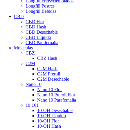
Longfill Fríos/Mentolados
Longfill Postres
Longfill Bebidas
CBD
CBD Flor
CBD Hash
CBD Desechable
CBD Liquido
CBD Parafernalia
Moleculas
CBZ
CBZ Hash
C2M
C2M Hash
C2M Preroll
C2M Desechable
Nano 10
Nano 10 Flor
Nano 10 Preroll Flor
Nano 10 Parafernalia
10-OH
10-OH Desechable
10-OH Liquido
10-OH Flor
10-OH Hash