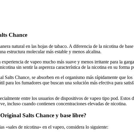
alts Chance
nera natural en las hojas de tabaco. A diferencia de la nicotina de base 
 una estructura molecular más estable y menos alcalina.
a experiencia de vapeo mucho más suave y menos irritante para la garga
icotina sin sentir la aspereza característica de la nicotina en su forma p
l Salts Chance, se absorben en el organismo más rápidamente que los líq
 útil para los fumadores que buscan una solución más efectiva para sati
cialmente entre los usuarios de dispositivos de vapeo tipo pod. Estos di
ave, incluso cuando contienen concentraciones elevadas de nicotina.
 Original Salts Chance
y base libre?
las «sales de nicotina» en el vapeo, considera lo siguiente: