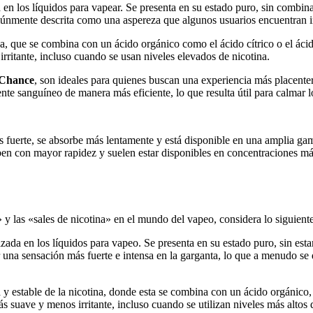
 en los líquidos para vapear. Se presenta en su estado puro, sin combina
omúnmente descrita como una aspereza que algunos usuarios encuentran
na, que se combina con un ácido orgánico como el ácido cítrico o el áci
itante, incluso cuando se usan niveles elevados de nicotina.
 Chance
, son ideales para quienes buscan una experiencia más placente
ente sanguíneo de manera más eficiente, lo que resulta útil para calmar 
s fuerte, se absorbe más lentamente y está disponible en una amplia ga
ben con mayor rapidez y suelen estar disponibles en concentraciones m
» y las «sales de nicotina» en el mundo del vapeo, considera lo siguiente
zada en los líquidos para vapeo. Se presenta en su estado puro, sin est
r una sensación más fuerte e intensa en la garganta, lo que a menudo 
 y estable de la nicotina, donde esta se combina con un ácido orgánico,
s suave y menos irritante, incluso cuando se utilizan niveles más altos 