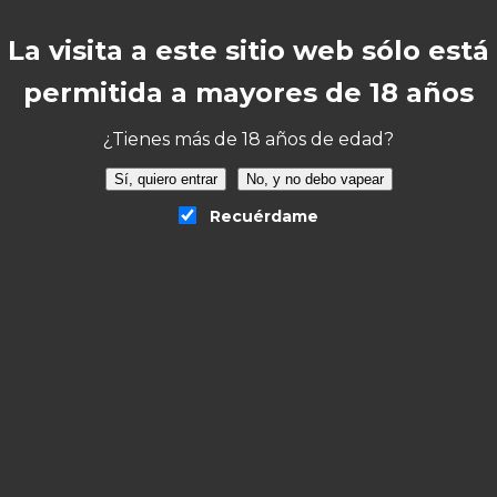
onal
La visita a este sitio web sólo está
permitida a mayores de 18 años
¿Tienes más de 18 años de edad?
Sí, quiero entrar
No, y no debo vapear
Recuérdame
 Desechable Peach Ice”
o será publicada.
Los campos obligatorios están 