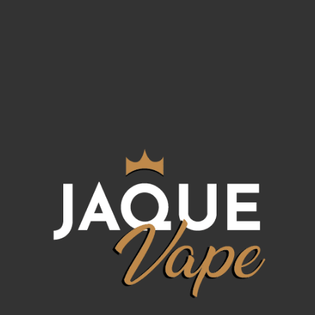
 vapeo portátil y conveniente, los Micro Pod son u
ejores
melocotones
, un sabor frutal y refrescant