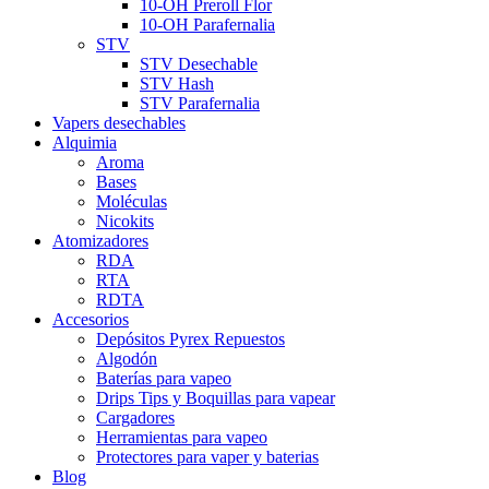
10-OH Preroll Flor
10-OH Parafernalia
STV
STV Desechable
STV Hash
STV Parafernalia
Vapers desechables
Alquimia
Aroma
Bases
Moléculas
Nicokits
Atomizadores
RDA
RTA
RDTA
Accesorios
Depósitos Pyrex Repuestos
Algodón
Baterías para vapeo
Drips Tips y Boquillas para vapear
Cargadores
Herramientas para vapeo
Protectores para vaper y baterias
Blog