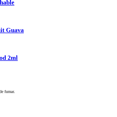
hable
uit Guava
od 2ml
de fumar.