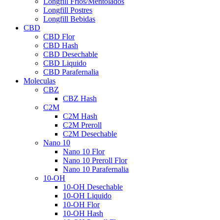
Longfill Fríos/Mentolados
Longfill Postres
Longfill Bebidas
CBD
CBD Flor
CBD Hash
CBD Desechable
CBD Liquido
CBD Parafernalia
Moleculas
CBZ
CBZ Hash
C2M
C2M Hash
C2M Preroll
C2M Desechable
Nano 10
Nano 10 Flor
Nano 10 Preroll Flor
Nano 10 Parafernalia
10-OH
10-OH Desechable
10-OH Liquido
10-OH Flor
10-OH Hash