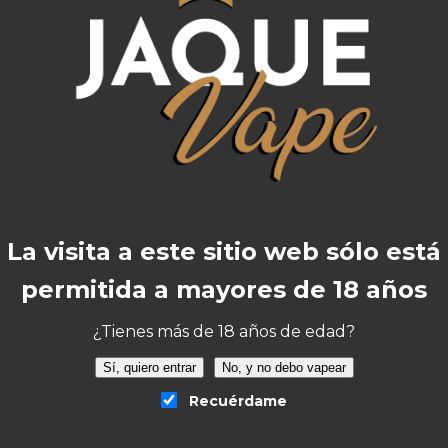
La visita a este sitio web sólo está
y Pod Tappo Apple Watermelon 2ml (2pcs)”
o será publicada.
Los campos obligatorios están 
permitida a mayores de 18 años
¿Tienes más de 18 años de edad?
Sí, quiero entrar
No, y no debo vapear
Recuérdame